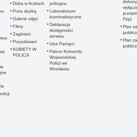
dokony
Doba w liczbach
policyjna
wyłącz
aw
Poza służbą
Laboratorium
przepi
kryminalistyczne
Galerie zdjęć
Pzp)
Deklaracja
Filmy
Plan z
dostępności
public
Zaginieni
serwisu
stwo
Plan z
Poszukiwani
Izba Pamięci
public
KOBIETY W
wy
Patron Komendy
POLICJI
Wojewódzkiej
Policji we
ia
Wrocławiu
yjne
ia
olicji