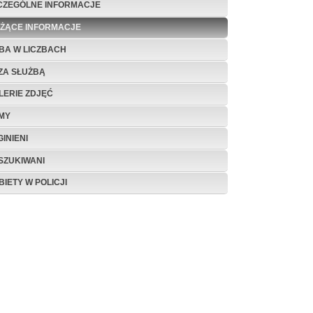
CZEGÓLNE INFORMACJE
EŻĄCE INFORMACJE
BA W LICZBACH
ZA SŁUŻBĄ
LERIE ZDJĘĆ
LMY
INIENI
SZUKIWANI
BIETY W POLICJI