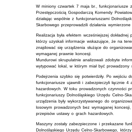
W miniony czwartek 7 maja br., funkcjonariusze z
Przestępczością Gospodarczą Komendy Powiatowej
działając wspólnie z funkcjonariuszami Dolnośląs
Skarbowego przeprowadzili działania wymierzone 
Realizacja była efektem wcześniejszej dokładnej p
którzy uzyskali informacje wskazujące, że na ter
znajdować się urządzenia służące do organizowa
wymaganej prawnie koncesji.
Mundurowi skrupulatnie analizowali zdobyte infor
wytypować lokal, w którym miał być prowadzony n
Podejrzenia szybko się potwierdziły. Po wejściu 
funkcjonariusze ujawnili i zabezpieczyli łącznie 4
hazardowych. W toku prowadzonych czynności pr
funkcjonariuszy Dolnośląskiego Urzędu Celno-Sk
urządzenia były wykorzystywanego do organizowa
losowym prowadzonych bez wymaganej koncesji, 
przepisów ustawy o grach hazardowych.
Maszyny zostały zabezpieczone i przekazane fun
Dolnośląskiego Urzędu Celno-Skarbowego, którzy