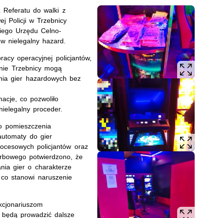
 Referatu do walki z
 Policji w Trzebnicy
kiego Urzędu Celno-
w nielegalny hazard.
racy operacyjnej policjantów,
enie Trzebnicy mogą
nia gier hazardowych bez
macje, co pozwoliło
ielegalny proceder.
do pomieszczenia
 automaty do gier
ocesowych policjantów oraz
arbowego potwierdzono, że
nia gier o charakterze
co stanowi naruszenie
kcjonariuszom
 będą prowadzić dalsze