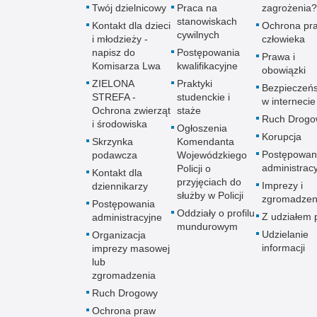
Twój dzielnicowy
Praca na
zagrożenia?
stanowiskach
Kontakt dla dzieci
Ochrona pr
cywilnych
i młodzieży -
człowieka
napisz do
Postępowania
Prawa i
Komisarza Lwa
kwalifikacyjne
obowiązki
ZIELONA
Praktyki
Bezpieczeń
STREFA -
studenckie i
w internecie
Ochrona zwierząt
staże
Ruch Drogo
i środowiska
Ogłoszenia
Korupcja
Skrzynka
Komendanta
Postępowan
podawcza
Wojewódzkiego
administrac
Policji o
Kontakt dla
przyjęciach do
Imprezy i
dziennikarzy
służby w Policji
zgromadzen
Postępowania
Oddziały o profilu
Z udziałem p
administracyjne
mundurowym
Udzielanie
Organizacja
informacji
imprezy masowej
lub
zgromadzenia
Ruch Drogowy
Ochrona praw