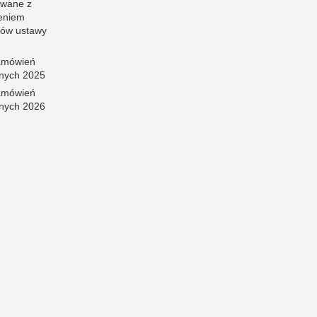
wane z
eniem
sów ustawy
amówień
znych 2025
amówień
znych 2026