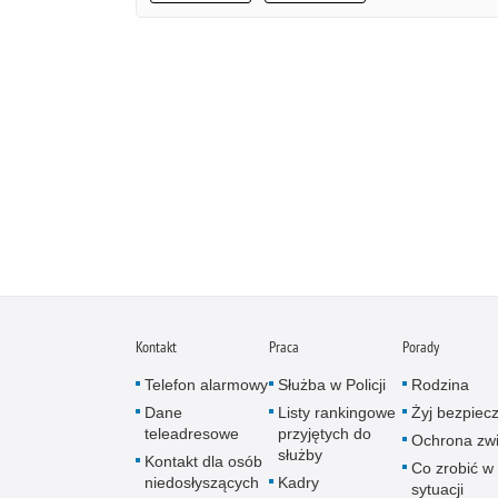
Kontakt
Praca
Porady
Telefon alarmowy
Służba w Policji
Rodzina
Dane
Listy rankingowe
Żyj bezpiec
teleadresowe
przyjętych do
Ochrona zwi
służby
Kontakt dla osób
Co zrobić w
niedosłyszących
Kadry
sytuacji