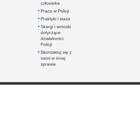
człowieka
Praca w Policji
Praktyki i staże
Skargi i wnioski
dotyczące
działalności
Policji
Skontaktuj się z
nami w innej
sprawie
Policja
online
Biuletyn Informacji
BIP Polic