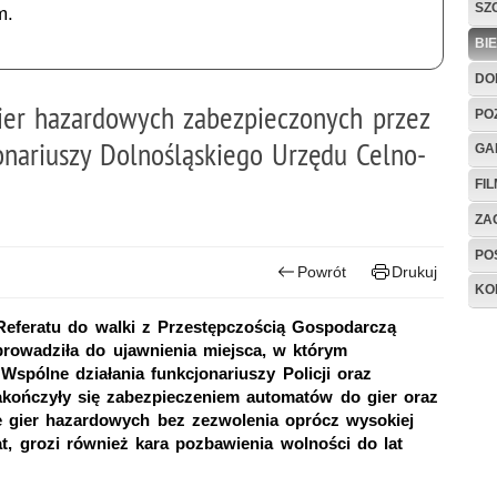
SZ
m.
BI
DO
ier hazardowych zabezpieczonych przez
PO
jonariuszy Dolnośląskiego Urzędu Celno-
GA
FI
ZAG
PO
Powrót
Drukuj
KO
 Referatu do walki z Przestępczością Gospodarczą
rowadziła do ujawnienia miejsca, w którym
spólne działania funkcjonariuszy Policji oraz
kończyły się zabezpieczeniem automatów do gier oraz
e gier hazardowych bez zezwolenia oprócz wysokiej
t, grozi również kara pozbawienia wolności do lat