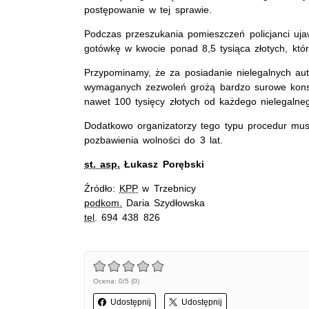
postępowanie w tej sprawie.
Podczas przeszukania pomieszczeń policjanci ujawn
gotówkę w kwocie ponad 8,5 tysiąca złotych, któ
Przypominamy, że za posiadanie nielegalnych au
wymaganych zezwoleń grożą bardzo surowe kons
nawet 100 tysięcy złotych od każdego nielegalne
Dodatkowo organizatorzy tego typu procedur musz
pozbawienia wolności do 3 lat.
st. asp.
Łukasz Porębski
Źródło:
KPP
w Trzebnicy
podkom.
Daria Szydłowska
tel
. 694 438 826
Ocena: 0/5 (0)
Udostępnij
Udostępnij