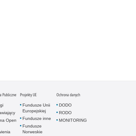
 Publiczne
Projekty UE
Ochrona danych
gi
Fundusze Unii
DODO
Europejskiej
wiający
RODO
Fundusze inne
rma Open
MONITORING
Fundusze
ienia
Norweskie