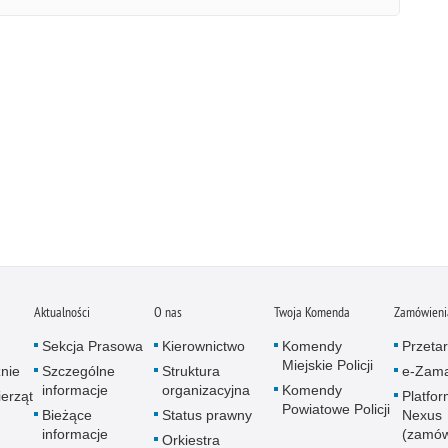
Aktualności
O nas
Twoja Komenda
Zamówienia
Sekcja Prasowa
Kierownictwo
Komendy
Przetar
Miejskie Policji
znie
Szczególne
Struktura
e-Zama
informacje
organizacyjna
Komendy
erząt
Platfo
Powiatowe Policji
Bieżące
Status prawny
Nexus
informacje
(zamów
Orkiestra