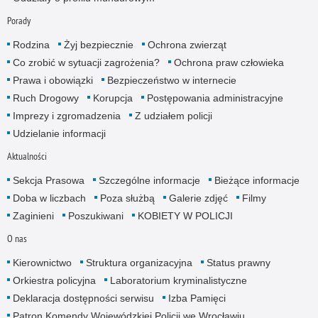
Porady
Rodzina
Żyj bezpiecznie
Ochrona zwierząt
Co zrobić w sytuacji zagrożenia?
Ochrona praw człowieka
Prawa i obowiązki
Bezpieczeństwo w internecie
Ruch Drogowy
Korupcja
Postępowania administracyjne
Imprezy i zgromadzenia
Z udziałem policji
Udzielanie informacji
Aktualności
Sekcja Prasowa
Szczególne informacje
Bieżące informacje
Doba w liczbach
Poza służbą
Galerie zdjęć
Filmy
Zaginieni
Poszukiwani
KOBIETY W POLICJI
O nas
Kierownictwo
Struktura organizacyjna
Status prawny
Orkiestra policyjna
Laboratorium kryminalistyczne
Deklaracja dostępności serwisu
Izba Pamięci
Patron Komendy Wojewódzkiej Policji we Wrocławiu