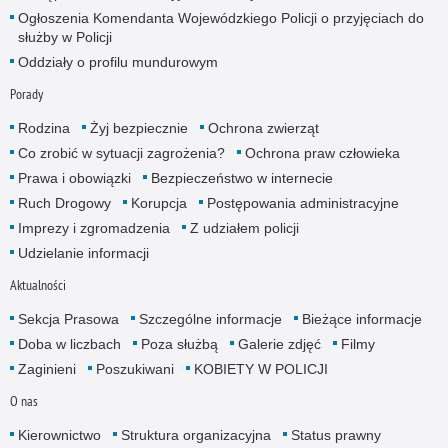
Ogłoszenia Komendanta Wojewódzkiego Policji o przyjęciach do
służby w Policji
Oddziały o profilu mundurowym
Porady
Rodzina
Żyj bezpiecznie
Ochrona zwierząt
Co zrobić w sytuacji zagrożenia?
Ochrona praw człowieka
Prawa i obowiązki
Bezpieczeństwo w internecie
Ruch Drogowy
Korupcja
Postępowania administracyjne
Imprezy i zgromadzenia
Z udziałem policji
Udzielanie informacji
Aktualności
Sekcja Prasowa
Szczególne informacje
Bieżące informacje
Doba w liczbach
Poza służbą
Galerie zdjęć
Filmy
Zaginieni
Poszukiwani
KOBIETY W POLICJI
O nas
Kierownictwo
Struktura organizacyjna
Status prawny