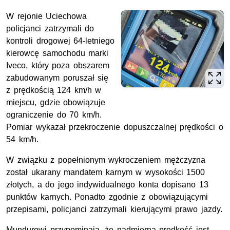
W rejonie Uciechowa
policjanci zatrzymali do
kontroli drogowej 64-letniego
kierowcę samochodu marki
Iveco, który poza obszarem
zabudowanym poruszał się
z prędkością 124 km/h w
miejscu, gdzie obowiązuje
ograniczenie do 70 km/h.
Pomiar wykazał przekroczenie dopuszczalnej prędkości o
54 km/h.
W związku z popełnionym wykroczeniem mężczyzna
został ukarany mandatem karnym w wysokości 1500
złotych, a do jego indywidualnego konta dopisano 13
punktów karnych. Ponadto zgodnie z obowiązującymi
przepisami, policjanci zatrzymali kierującymi prawo jazdy.
Mundurowi przypominają, że nadmierna prędkość jest