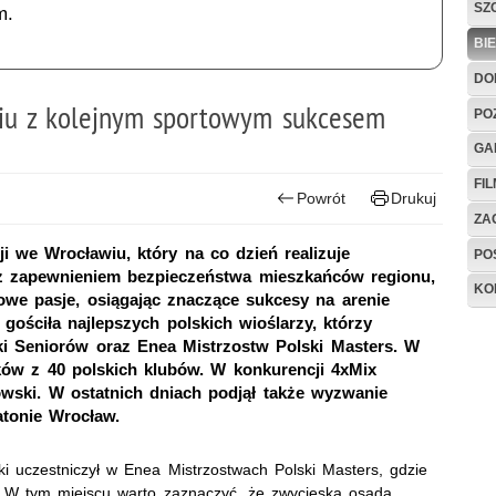
SZ
m.
BI
DO
iu z kolejnym sportowym sukcesem
PO
GA
FI
Powrót
Drukuj
ZAG
 we Wrocławiu, który na co dzień realizuje
PO
z zapewnieniem bezpieczeństwa mieszkańców regionu,
KO
we pasje, osiągając znaczące sukcesy na arenie
gościła najlepszych polskich wioślarzy, którzy
ki Seniorów oraz Enea Mistrzostw Polski Masters. W
ków z 40 polskich klubów. W konkurencji 4xMix
owski. W ostatnich dniach podjął także wyzwanie
tonie Wrocław.
 uczestniczył w Enea Mistrzostwach Polski Masters, gdzie
e. W tym miejscu warto zaznaczyć, że zwycięska osada