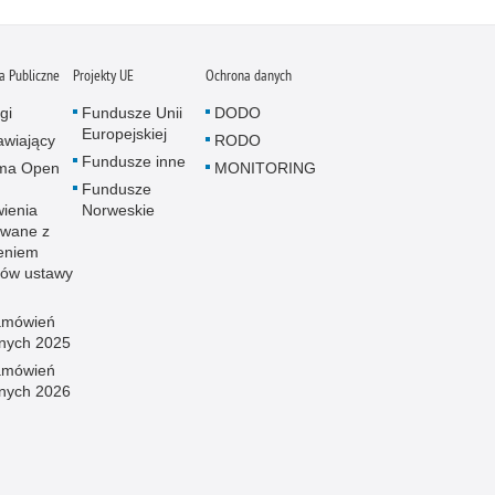
 Publiczne
Projekty UE
Ochrona danych
gi
Fundusze Unii
DODO
Europejskiej
wiający
RODO
Fundusze inne
rma Open
MONITORING
Fundusze
ienia
Norweskie
wane z
eniem
sów ustawy
amówień
znych 2025
amówień
znych 2026