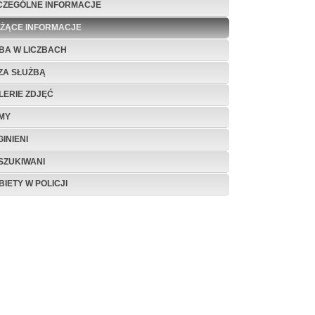
CZEGÓLNE INFORMACJE
EŻĄCE INFORMACJE
BA W LICZBACH
ZA SŁUŻBĄ
LERIE ZDJĘĆ
LMY
INIENI
SZUKIWANI
BIETY W POLICJI