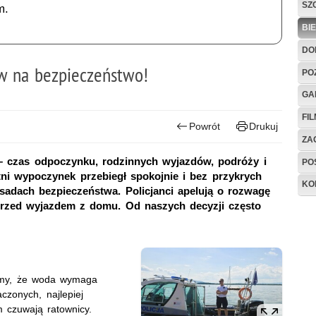
SZ
m.
BI
DO
w na bezpieczeństwo!
PO
GA
FI
Powrót
Drukuj
ZAG
– czas odpoczynku, rodzinnych wyjazdów, podróży i
PO
ni wypoczynek przebiegł spokojnie i bez przykrych
KO
adach bezpieczeństwa. Policjanci apelują o rozwagę
przed wyjazdem z domu. Od naszych decyzji często
ajmy, że woda wymaga
czonych, najlepiej
m czuwają ratownicy.