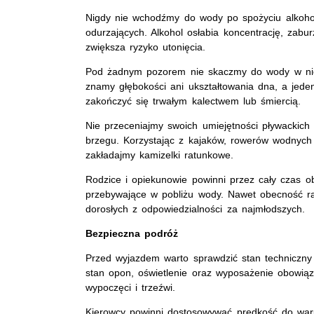
Nigdy nie wchodźmy do wody po spożyciu alkoho
odurzających. Alkohol osłabia koncentrację, zabur
zwiększa ryzyko utonięcia.
Pod żadnym pozorem nie skaczmy do wody w nie
znamy głębokości ani ukształtowania dna, a jed
zakończyć się trwałym kalectwem lub śmiercią.
Nie przeceniajmy swoich umiejętności pływackich
brzegu. Korzystając z kajaków, rowerów wodnych 
zakładajmy kamizelki ratunkowe.
Rodzice i opiekunowie powinni przez cały czas o
przebywające w pobliżu wody. Nawet obecność ra
dorosłych z odpowiedzialności za najmłodszych.
Bezpieczna podróż
Przed wyjazdem warto sprawdzić stan techniczny
stan opon, oświetlenie oraz wyposażenie obowi
wypoczęci i trzeźwi.
Kierowcy powinni dostosowywać prędkość do wa