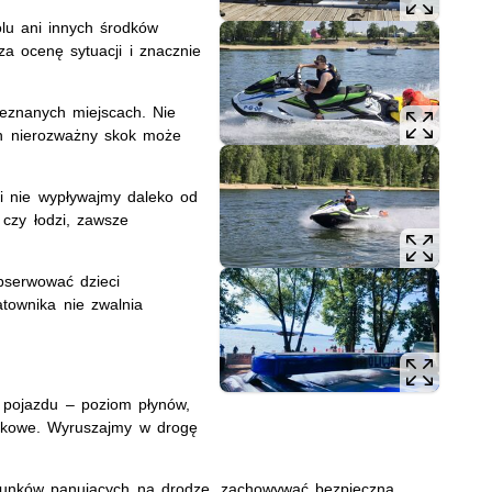
lu ani innych środków
za ocenę sytuacji i znacznie
znanych miejscach. Nie
en nierozważny skok może
 i nie wypływajmy daleko od
czy łodzi, zawsze
bserwować dzieci
townika nie zwalnia
 pojazdu – poziom płynów,
ązkowe. Wyruszajmy w drogę
runków panujących na drodze, zachowywać bezpieczną