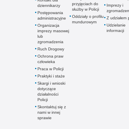
Kontakt dla
przyjęciach do
Imprezy i
dziennikarzy
służby w Policji
zgromadzen
Postępowania
Oddziały o profilu
Z udziałem p
administracyjne
mundurowym
Udzielanie
Organizacja
informacji
imprezy masowej
lub
zgromadzenia
Ruch Drogowy
Ochrona praw
człowieka
Praca w Policji
Praktyki i staże
Skargi i wnioski
dotyczące
działalności
Policji
Skontaktuj się z
nami w innej
sprawie