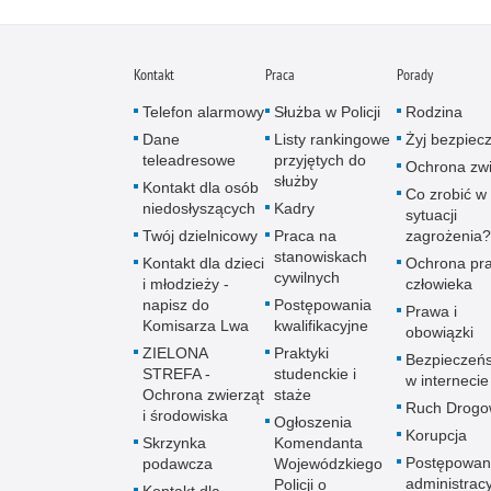
Kontakt
Praca
Porady
Telefon alarmowy
Służba w Policji
Rodzina
Dane
Listy rankingowe
Żyj bezpiec
teleadresowe
przyjętych do
Ochrona zwi
służby
Kontakt dla osób
Co zrobić w
niedosłyszących
Kadry
sytuacji
Twój dzielnicowy
Praca na
zagrożenia?
stanowiskach
Kontakt dla dzieci
Ochrona pr
cywilnych
i młodzieży -
człowieka
napisz do
Postępowania
Prawa i
Komisarza Lwa
kwalifikacyjne
obowiązki
ZIELONA
Praktyki
Bezpieczeń
STREFA -
studenckie i
w internecie
Ochrona zwierząt
staże
Ruch Drogo
i środowiska
Ogłoszenia
Korupcja
Skrzynka
Komendanta
Postępowan
podawcza
Wojewódzkiego
administrac
Policji o