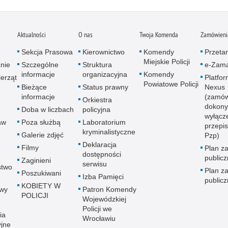
Aktualności
O nas
Twoja Komenda
Zamówienia
Sekcja Prasowa
Kierownictwo
Komendy
Przetar
Miejskie Policji
znie
Szczególne
Struktura
e-Zama
informacje
organizacyjna
Komendy
erząt
Platfo
Powiatowe Policji
Bieżące
Status prawny
Nexus
informacje
(zamów
Orkiestra
dokony
Doba w liczbach
policyjna
wyłącz
aw
Poza służbą
Laboratorium
przepi
kryminalistyczne
Galerie zdjęć
Pzp)
Deklaracja
Filmy
Plan z
dostępności
public
Zaginieni
serwisu
stwo
Plan z
Poszukiwani
Izba Pamięci
public
KOBIETY W
wy
Patron Komendy
POLICJI
Wojewódzkiej
Policji we
ia
Wrocławiu
yjne