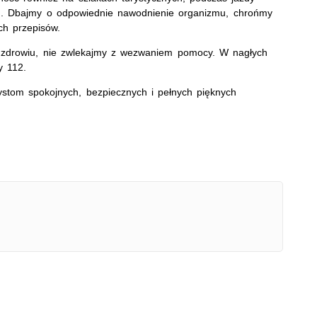
ch. Dbajmy o odpowiednie nawodnienie organizmu, chrońmy
ch przepisów.
b zdrowiu, nie zwlekajmy z wezwaniem pomocy. W nagłych
y 112.
ystom spokojnych, bezpiecznych i pełnych pięknych