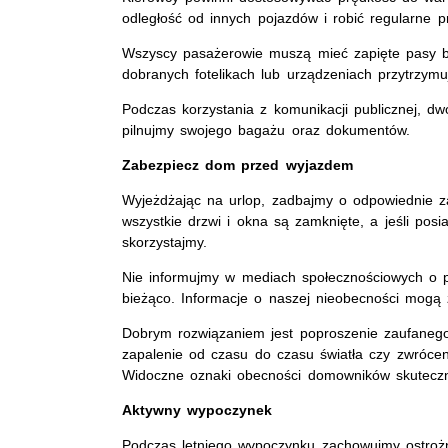
odległość od innych pojazdów i robić regularne p
Wszyscy pasażerowie muszą mieć zapięte pasy b
dobranych fotelikach lub urządzeniach przytrzymu
Podczas korzystania z komunikacji publicznej, d
pilnujmy swojego bagażu oraz dokumentów.
Zabezpiecz dom przed wyjazdem
Wyjeżdżając na urlop, zadbajmy o odpowiednie 
wszystkie drzwi i okna są zamknięte, a jeśli pos
skorzystajmy.
Nie informujmy w mediach społecznościowych o p
bieżąco. Informacje o naszej nieobecności mogą
Dobrym rozwiązaniem jest poproszenie zaufanego s
zapalenie od czasu do czasu światła czy zwróceni
Widoczne oznaki obecności domowników skuteczni
Aktywny wypoczynek
Podczas letniego wypoczynku zachowujmy ostrożn