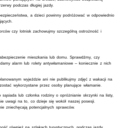
rzerwy podczas długiej jazdy.
ezpieczeństwa, a dzieci powinny podróżować w odpowiednio
jących.
worców czy lotnisk zachowujmy szczególną ostrożność i
zabezpieczenie mieszkania lub domu. Sprawdźmy, czy
iadamy alarm lub rolety antywłamaniowe – koniecznie z nich
lanowanym wyjeździe ani nie publikujmy zdjęć z wakacji na
 zostać wykorzystane przez osoby planujące włamanie.
ąsiada lub członka rodziny o opróżnianie skrzynki na listy,
e uwagi na to, co dzieje się wokół naszej posesji.
e zniechęcają potencjalnych sprawców.
ość również na szlakach turystycznych, podczas jazdy