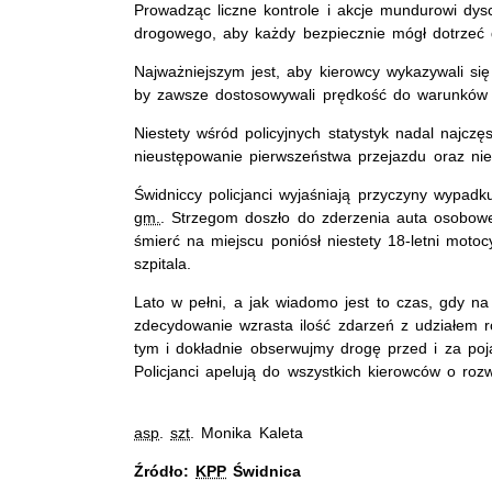
Prowadząc liczne kontrole i akcje mundurowi dys
drogowego, aby każdy bezpiecznie mógł dotrzeć 
Najważniejszym jest, aby kierowcy wykazywali si
by zawsze dostosowywali prędkość do warunków
Niestety wśród policyjnych statystyk nadal najc
nieustępowanie pierwszeństwa przejazdu oraz ni
Świdniccy policjanci wyjaśniają przyczyny wypad
gm.
. Strzegom doszło do zderzenia auta osobow
śmierć na miejscu poniósł niestety 18-letni moto
szpitala.
Lato w pełni, a jak wiadomo jest to czas, gdy 
zdecydowanie wzrasta ilość zdarzeń z udziałem r
tym i dokładnie obserwujmy drogę przed i za poj
Policjanci apelują do wszystkich kierowców o ro
asp
.
szt
. Monika Kaleta
Źródło:
KPP
Świdnica