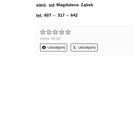
sierż
.
szt
Magdalena Ząbek
tel
. 607 – 317 – 642
Ocena: 0/5 (0)
Udostępnij
Udostępnij