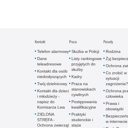
Kontakt
Praca
Porady
Telefon alarmowy
Służba w Policji
Rodzina
Dane
Listy rankingowe
Żyj bezpiec
teleadresowe
przyjętych do
Ochrona zwi
służby
Kontakt dla osób
Co zrobić w
niedosłyszących
Kadry
sytuacji
Twój dzielnicowy
Praca na
zagrożenia?
stanowiskach
Kontakt dla dzieci
Ochrona pr
cywilnych
i młodzieży -
człowieka
napisz do
Postępowania
Prawa i
Komisarza Lwa
kwalifikacyjne
obowiązki
ZIELONA
Praktyki
Bezpieczeń
STREFA -
studenckie i
w internecie
Ochrona zwierząt
staże