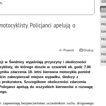
SZ
m.
BI
DO
tocyklisty. Policjanci apelują o
PO
GA
FI
ZAG
Powrót
Drukuj
PO
ji w Świdnicy wyjaśniają przyczyny i okoliczności
KO
klisty, do którego doszło w czwartek ok. godz 7.00
iku zdarzenia 18- letni kierowca motocykla poniósł
dzin zabezpieczali miejsce wypadku, śledczy z
 prokuratora. Szczegółowe okoliczności zdarzenia
olicjanci apelują do wszystkich kierowców o rozwagę
wego.
ach zapewniają bezpieczeństwo uczestnikom ruchu drogowego.