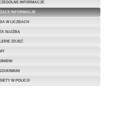
CZEGÓLNE INFORMACJE
EŻĄCE INFORMACJE
BA W LICZBACH
ZA SŁUŻBĄ
LERIE ZDJĘĆ
LMY
INIENI
SZUKIWANI
BIETY W POLICJI