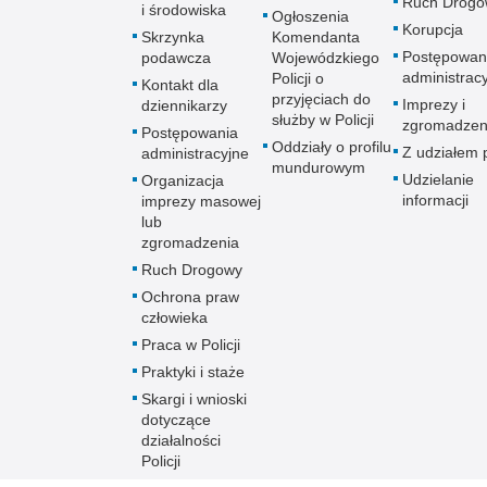
Ruch Drogo
i środowiska
Ogłoszenia
Korupcja
Skrzynka
Komendanta
Postępowan
podawcza
Wojewódzkiego
administrac
Policji o
Kontakt dla
przyjęciach do
Imprezy i
dziennikarzy
służby w Policji
zgromadzen
Postępowania
Oddziały o profilu
Z udziałem p
administracyjne
mundurowym
Udzielanie
Organizacja
informacji
imprezy masowej
lub
zgromadzenia
Ruch Drogowy
Ochrona praw
człowieka
Praca w Policji
Praktyki i staże
Skargi i wnioski
dotyczące
działalności
Policji