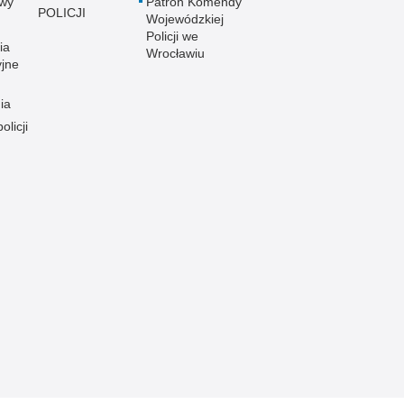
wy
Patron Komendy
POLICJI
Wojewódzkiej
Policji we
ia
Wrocławiu
yjne
ia
olicji