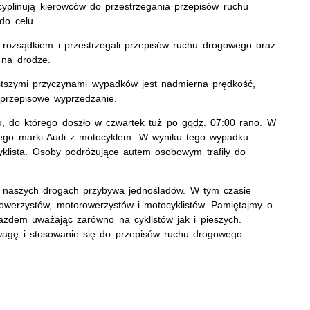
cyplinują kierowców do przestrzegania przepisów ruchu
do celu.
ę rozsądkiem i przestrzegali przepisów ruchu drogowego oraz
 na drodze.
zęstszymi przyczynami wypadków jest nadmierna prędkość,
eprzepisowe wyprzedzanie.
ku, do którego doszło w czwartek tuż po
godz
. 07:00 rano. W
ego marki Audi z motocyklem. W wyniku tego wypadku
cyklista. Osoby podróżujące autem osobowym trafiły do
na naszych drogach przybywa jednośladów. W tym czasie
owerzystów, motorowerzystów i motocyklistów. Pamiętajmy o
azdem uważając zarówno na cyklistów jak i pieszych.
zwagę i stosowanie się do przepisów ruchu drogowego.