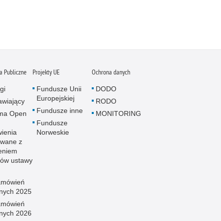
 Publiczne
Projekty UE
Ochrona danych
gi
Fundusze Unii
DODO
Europejskiej
wiający
RODO
Fundusze inne
rma Open
MONITORING
Fundusze
ienia
Norweskie
wane z
eniem
sów ustawy
amówień
znych 2025
amówień
znych 2026