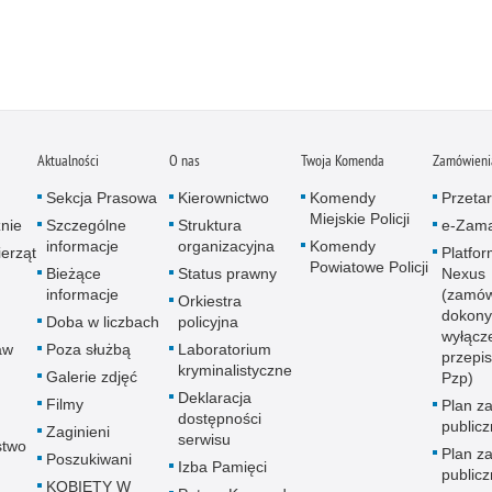
Aktualności
O nas
Twoja Komenda
Zamówienia
Sekcja Prasowa
Kierownictwo
Komendy
Przetar
Miejskie Policji
znie
Szczególne
Struktura
e-Zama
informacje
organizacyjna
Komendy
erząt
Platfo
Powiatowe Policji
Bieżące
Status prawny
Nexus
informacje
(zamów
Orkiestra
dokony
Doba w liczbach
policyjna
wyłącz
aw
Poza służbą
Laboratorium
przepi
kryminalistyczne
Galerie zdjęć
Pzp)
Deklaracja
Filmy
Plan z
dostępności
public
Zaginieni
serwisu
stwo
Plan z
Poszukiwani
Izba Pamięci
public
KOBIETY W