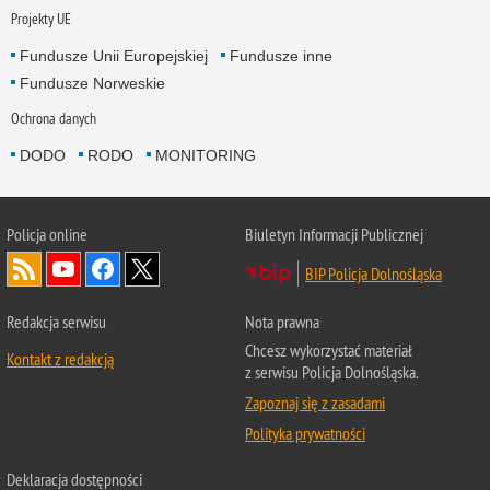
Projekty UE
Fundusze Unii Europejskiej
Fundusze inne
Fundusze Norweskie
Ochrona danych
DODO
RODO
MONITORING
Policja
online
Biuletyn Informacji Publicznej
BIP Policja Dolnośląska
Redakcja serwisu
Nota prawna
Chcesz wykorzystać materiał
Kontakt z redakcją
z serwisu Policja Dolnośląska.
Zapoznaj się z zasadami
Polityka prywatności
Deklaracja dostępności