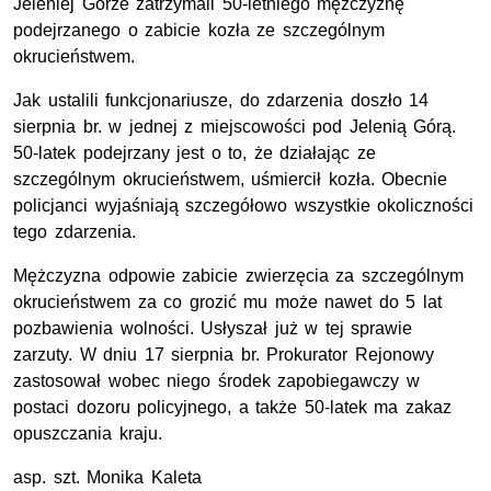
Jeleniej Górze zatrzymali 50-letniego mężczyznę
podejrzanego o zabicie kozła ze szczególnym
okrucieństwem.
Jak ustalili funkcjonariusze, do zdarzenia doszło 14
sierpnia br. w jednej z miejscowości pod Jelenią Górą.
50-latek podejrzany jest o to, że działając ze
szczególnym okrucieństwem, uśmiercił kozła. Obecnie
policjanci wyjaśniają szczegółowo wszystkie okoliczności
tego zdarzenia.
Mężczyzna odpowie zabicie zwierzęcia za szczególnym
okrucieństwem za co grozić mu może nawet do 5 lat
pozbawienia wolności. Usłyszał już w tej sprawie
zarzuty. W dniu 17 sierpnia
br.
Prokurator Rejonowy
zastosował wobec niego środek zapobiegawczy w
postaci dozoru policyjnego, a także 50-latek ma zakaz
opuszczania kraju.
asp.
szt.
Monika Kaleta