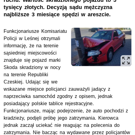
ruchu. Wartość skradzionego pojazdu to 5
tysięcy złotych. Decyzją sądu mężczyzna
najbliższe 3 miesiące spędzi w areszcie.
Funkcjonariusze Komisariatu
Policji w Leśnej otrzymali
informację, że na terenie
sąsiedniej miejscowości
znajduje się pojazd marki
Skoda skradziony w nocy
na terenie Republiki
Czeskiej. Udając się we
wskazane miejsce policjanci zauważyli jadący z
naprzeciwka samochód zgodny z opisem, jednak
posiadający polskie tablice rejestracyjne.
Funkcjonariusze, mając podejrzenie, że auto pochodzi z
kradzieży, podjęli próbę jego zatrzymania. Kierowca
jednak zaczął uciekać nie reagując na polecenia do
zatrzymania. Nie bacząc na wydawane przez policjantów