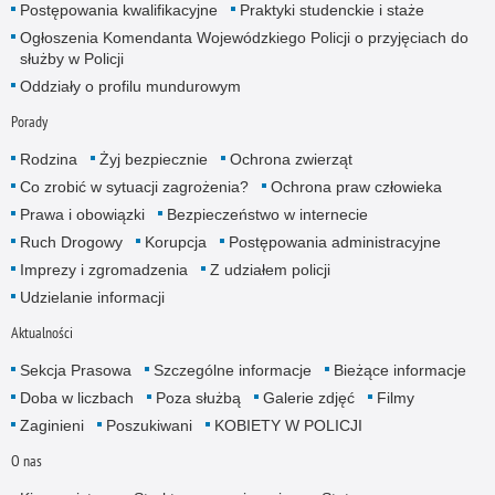
Postępowania kwalifikacyjne
Praktyki studenckie i staże
Ogłoszenia Komendanta Wojewódzkiego Policji o przyjęciach do
służby w Policji
Oddziały o profilu mundurowym
Porady
Rodzina
Żyj bezpiecznie
Ochrona zwierząt
Co zrobić w sytuacji zagrożenia?
Ochrona praw człowieka
Prawa i obowiązki
Bezpieczeństwo w internecie
Ruch Drogowy
Korupcja
Postępowania administracyjne
Imprezy i zgromadzenia
Z udziałem policji
Udzielanie informacji
Aktualności
Sekcja Prasowa
Szczególne informacje
Bieżące informacje
Doba w liczbach
Poza służbą
Galerie zdjęć
Filmy
Zaginieni
Poszukiwani
KOBIETY W POLICJI
O nas