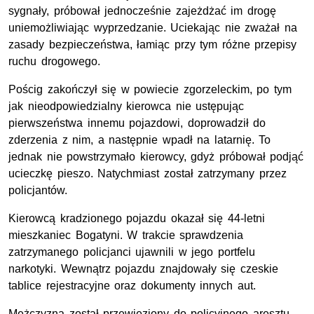
sygnały, próbował jednocześnie zajeżdżać im drogę
uniemożliwiając wyprzedzanie. Uciekając nie zważał na
zasady bezpieczeństwa, łamiąc przy tym różne przepisy
ruchu drogowego.
Pościg zakończył się w powiecie zgorzeleckim, po tym
jak nieodpowiedzialny kierowca nie ustępując
pierwszeństwa innemu pojazdowi, doprowadził do
zderzenia z nim, a następnie wpadł na latarnię. To
jednak nie powstrzymało kierowcy, gdyż próbował podjąć
ucieczkę pieszo. Natychmiast został zatrzymany przez
policjantów.
Kierowcą kradzionego pojazdu okazał się 44-letni
mieszkaniec Bogatyni. W trakcie sprawdzenia
zatrzymanego policjanci ujawnili w jego portfelu
narkotyki. Wewnątrz pojazdu znajdowały się czeskie
tablice rejestracyjne oraz dokumenty innych aut.
Mężczyzna został przewieziony do policyjnego aresztu.