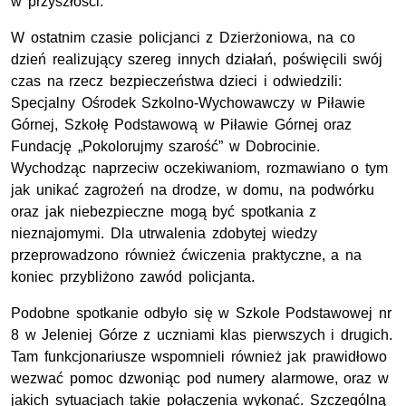
w przyszłości.
W ostatnim czasie policjanci z Dzierżoniowa, na co
dzień realizujący szereg innych działań, poświęcili swój
czas na rzecz bezpieczeństwa dzieci i odwiedzili:
Specjalny Ośrodek Szkolno-Wychowawczy w Piławie
Górnej, Szkołę Podstawową w Piławie Górnej oraz
Fundację „Pokolorujmy szarość” w Dobrocinie.
Wychodząc naprzeciw oczekiwaniom, rozmawiano o tym
jak unikać zagrożeń na drodze, w domu, na podwórku
oraz jak niebezpieczne mogą być spotkania z
nieznajomymi. Dla utrwalenia zdobytej wiedzy
przeprowadzono również ćwiczenia praktyczne, a na
koniec przybliżono zawód policjanta.
Podobne spotkanie odbyło się w Szkole Podstawowej nr
8 w Jeleniej Górze z uczniami klas pierwszych i drugich.
Tam funkcjonariusze wspomnieli również jak prawidłowo
wezwać pomoc dzwoniąc pod numery alarmowe, oraz w
jakich sytuacjach takie połączenia wykonać. Szczególną