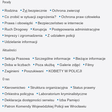
Porady
Rodzina
Żyj bezpiecznie
Ochrona zwierząt
Co zrobić w sytuacji zagrożenia?
Ochrona praw człowieka
Prawa i obowiązki
Bezpieczeństwo w internecie
Ruch Drogowy
Korupcja
Postępowania administracyjne
Imprezy i zgromadzenia
Z udziałem policji
Udzielanie informacji
Aktualności
Sekcja Prasowa
Szczególne informacje
Bieżące informacje
Doba w liczbach
Poza służbą
Galerie zdjęć
Filmy
Zaginieni
Poszukiwani
KOBIETY W POLICJI
O nas
Kierownictwo
Struktura organizacyjna
Status prawny
Orkiestra policyjna
Laboratorium kryminalistyczne
Deklaracja dostępności serwisu
Izba Pamięci
Patron Komendy Wojewódzkiej Policji we Wrocławiu