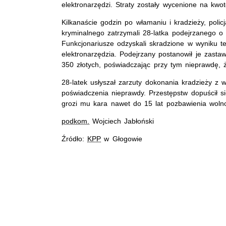
elektronarzędzi. Straty zostały wycenione na kwot
Kilkanaście godzin po włamaniu i kradzieży, polic
kryminalnego zatrzymali 28-latka podejrzanego o 
Funkcjonariusze odzyskali skradzione w wyniku t
elektronarzędzia. Podejrzany postanowił je zasta
350 złotych, poświadczając przy tym nieprawdę, że
28-latek usłyszał zarzuty dokonania kradzieży z
poświadczenia nieprawdy. Przestępstw dopuścił s
grozi mu kara nawet do 15 lat pozbawienia wolno
podkom.
Wojciech Jabłoński
Źródło:
KPP
w Głogowie