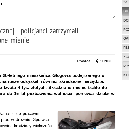
SZ
m.
BI
DO
znej - policjanci zatrzymali
PO
ione mienie
GA
FI
ZAG
Powrót
Drukuj
PO
li 28-letniego mieszkańca Głogowa podejrzanego o
KO
onariusze odzyskali również skradzione narzędzia.
 kwota 4 tys. złotych. Skradzione mienie trafiło do
ra do 15 lat pozbawienia wolności, ponieważ działał w
 włamaniu do pracowni
m prac w drewnie. Sprawca
również kradzieży większości