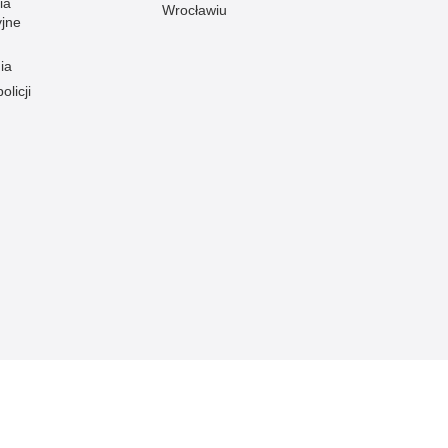
ia
Wrocławiu
yjne
ia
olicji