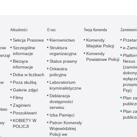
Aktualności
O nas
Twoja Komenda
Zamówienia
Sekcja Prasowa
Kierownictwo
Komendy
Przetar
Miejskie Policji
znie
Szczególne
Struktura
e-Zama
informacje
organizacyjna
Komendy
erząt
Platfo
Powiatowe Policji
Bieżące
Status prawny
Nexus
informacje
(zamów
Orkiestra
dokony
Doba w liczbach
policyjna
wyłącz
aw
Poza służbą
Laboratorium
przepi
kryminalistyczne
Galerie zdjęć
Pzp)
Deklaracja
Filmy
Plan z
dostępności
public
Zaginieni
serwisu
stwo
Plan z
Poszukiwani
Izba Pamięci
public
KOBIETY W
wy
Patron Komendy
POLICJI
Wojewódzkiej
Policji we