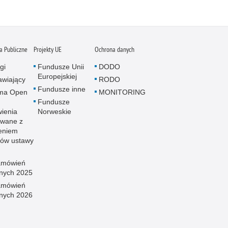
 Publiczne
Projekty UE
Ochrona danych
gi
Fundusze Unii
DODO
Europejskiej
wiający
RODO
Fundusze inne
rma Open
MONITORING
Fundusze
ienia
Norweskie
wane z
eniem
sów ustawy
amówień
znych 2025
amówień
znych 2026