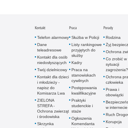
Kontakt
Praca
Porady
Telefon alarmowy
Służba w Policji
Rodzina
Dane
Listy rankingowe
Żyj bezpiec
teleadresowe
przyjętych do
Ochrona zwi
służby
Kontakt dla osób
Co zrobić w
niedosłyszących
Kadry
sytuacji
Twój dzielnicowy
Praca na
zagrożenia?
stanowiskach
Kontakt dla dzieci
Ochrona pr
cywilnych
i młodzieży -
człowieka
napisz do
Postępowania
Prawa i
Komisarza Lwa
kwalifikacyjne
obowiązki
ZIELONA
Praktyki
Bezpieczeń
STREFA -
studenckie i
w internecie
Ochrona zwierząt
staże
Ruch Drogo
i środowiska
Ogłoszenia
Korupcja
Skrzynka
Komendanta