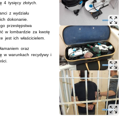
ę 4 tysięcy złotych.
janci z wydziału
ich dokonanie.
ego przestępstwa
wić w lombardzie za kwotę
 jest ich właścicielem.
 włamaniem oraz
ię w warunkach recydywy i
ści.