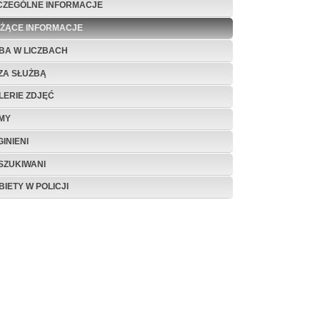
CZEGÓLNE INFORMACJE
EŻĄCE INFORMACJE
BA W LICZBACH
ZA SŁUŻBĄ
LERIE ZDJĘĆ
LMY
INIENI
SZUKIWANI
BIETY W POLICJI