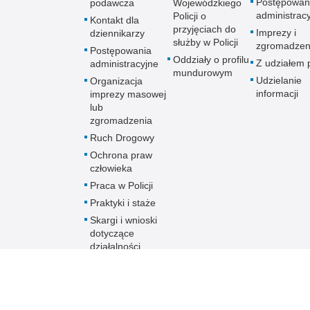
Postępowan
podawcza
Wojewódzkiego
administrac
Policji o
Kontakt dla
przyjęciach do
Imprezy i
dziennikarzy
służby w Policji
zgromadzen
Postępowania
Oddziały o profilu
Z udziałem p
administracyjne
mundurowym
Udzielanie
Organizacja
informacji
imprezy masowej
lub
zgromadzenia
Ruch Drogowy
Ochrona praw
człowieka
Praca w Policji
Praktyki i staże
Skargi i wnioski
dotyczące
działalności
Policji
Skontaktuj się z
nami w innej
sprawie