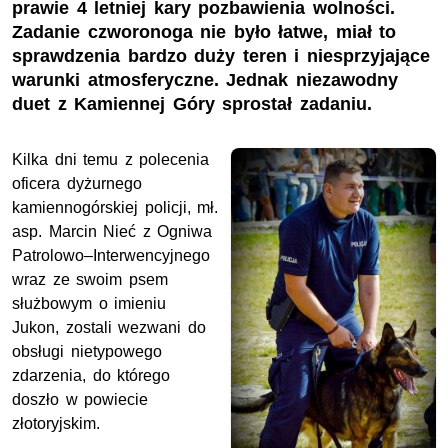
prawie 4 letniej kary pozbawienia wolności.
Zadanie czworonoga nie było łatwe, miał to
sprawdzenia bardzo duży teren i niesprzyjające
warunki atmosferyczne. Jednak niezawodny
duet z Kamiennej Góry sprostał zadaniu.
Kilka dni temu z polecenia
oficera dyżurnego
kamiennogórskiej policji,
mł.
asp.
Marcin Nieć z Ogniwa
Patrolowo–Interwencyjnego
wraz ze swoim psem
służbowym o imieniu
Jukon, zostali wezwani do
obsługi nietypowego
zdarzenia, do którego
doszło w powiecie
złotoryjskim.