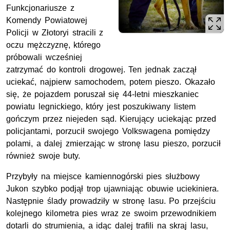
Funkcjonariusze z
Komendy Powiatowej
Policji w Złotoryi stracili z
oczu mężczyznę, którego
próbowali wcześniej
zatrzymać do kontroli drogowej. Ten jednak zaczął
uciekać, najpierw samochodem, potem pieszo. Okazało
się, że pojazdem poruszał się 44-letni mieszkaniec
powiatu legnickiego, który jest poszukiwany listem
gończym przez niejeden sąd. Kierujący uciekając przed
policjantami, porzucił swojego Volkswagena pomiędzy
polami, a dalej zmierzając w stronę lasu pieszo, porzucił
również swoje buty.
Przybyły na miejsce kamiennogórski pies służbowy
Jukon szybko podjął trop ujawniając obuwie uciekiniera.
Następnie ślady prowadziły w stronę lasu. Po przejściu
kolejnego kilometra pies wraz ze swoim przewodnikiem
dotarli do strumienia, a idąc dalej trafili na skraj lasu,