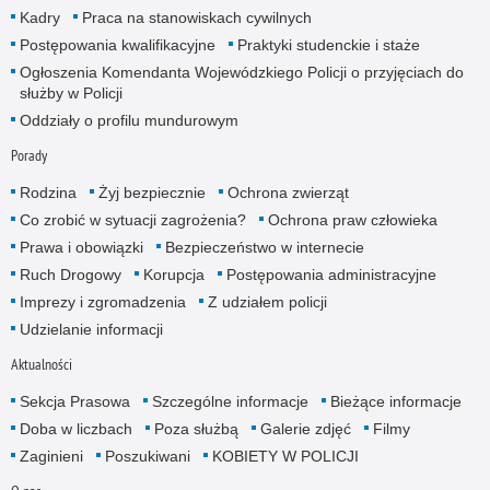
Kadry
Praca na stanowiskach cywilnych
Postępowania kwalifikacyjne
Praktyki studenckie i staże
Ogłoszenia Komendanta Wojewódzkiego Policji o przyjęciach do
służby w Policji
Oddziały o profilu mundurowym
Porady
Rodzina
Żyj bezpiecznie
Ochrona zwierząt
Co zrobić w sytuacji zagrożenia?
Ochrona praw człowieka
Prawa i obowiązki
Bezpieczeństwo w internecie
Ruch Drogowy
Korupcja
Postępowania administracyjne
Imprezy i zgromadzenia
Z udziałem policji
Udzielanie informacji
Aktualności
Sekcja Prasowa
Szczególne informacje
Bieżące informacje
Doba w liczbach
Poza służbą
Galerie zdjęć
Filmy
Zaginieni
Poszukiwani
KOBIETY W POLICJI