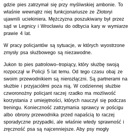
gdzie pies zatrzymał się przy myśliwskiej ambonie. To
właśnie wewnątrz niej funkcjonariusze ze Złotoryi
ujawnili uciekiniera. Mężczyzna poszukiwany był przez
sąd w Legnicy i Wrocławiu do odbycia kary w wymiarze
prawie 4 lat.
W pracy policjantów są sytuacje, w których wyostrzone
zmysły psa służbowego są niezawodne.
Jukon to pies patrolowo–tropiący, który służbę swoją
rozpoczął w Policji 5 lat temu. Od tego czasu obaj ze
swoim przewodnikiem są nierozłączni. Są partnerami na
służbie i przyjaciółmi poza nią. W codziennej służbie
czworonożny policjant raczej rzadko ma możliwość
korzystania z umiejętności, których nauczył się podczas
treningu. Konieczność zatrzymania sprawcy w pościgu
albo obrony przewodnika przed napaścią to raczej
sporadyczne przypadki, ale właśnie wtedy sprawność i
zręczność psa są najcenniejsze. Aby psy mogły