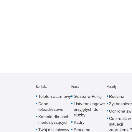
Kontakt
Praca
Porady
Telefon alarmowy
Służba w Policji
Rodzina
Dane
Listy rankingowe
Żyj bezpiec
teleadresowe
przyjętych do
Ochrona zwi
służby
Kontakt dla osób
Co zrobić w
niedosłyszących
Kadry
sytuacji
Twój dzielnicowy
Praca na
zagrożenia?