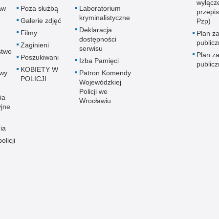
wyłącz
aw
Poza służbą
Laboratorium
przepi
kryminalistyczne
Galerie zdjęć
Pzp)
Deklaracja
Filmy
Plan z
dostępności
public
Zaginieni
serwisu
stwo
Plan z
Poszukiwani
Izba Pamięci
public
KOBIETY W
wy
Patron Komendy
POLICJI
Wojewódzkiej
Policji we
ia
Wrocławiu
yjne
ia
olicji