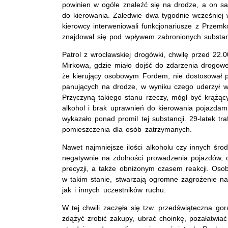
powinien w ogóle znaleźć się na drodze, a on s
do kierowania. Zaledwie dwa tygodnie wcześnie
kierowcy interweniowali funkcjonariusze z Przem
znajdował się pod wpływem zabronionych substancj
Patrol z wrocławskiej drogówki, chwilę przed 22.
Mirkowa, gdzie miało dojść do zdarzenia drogoweg
że kierujący osobowym Fordem, nie dostosował 
panujących na drodze, w wyniku czego uderzył w
Przyczyną takiego stanu rzeczy, mógł być krążą
alkohol i brak uprawnień do kierowania pojazda
wykazało ponad promil tej substancji. 29-latek traf
pomieszczenia dla osób zatrzymanych.
Nawet najmniejsze ilości alkoholu czy innych śr
negatywnie na zdolności prowadzenia pojazdów, o
precyzji, a także obniżonym czasem reakcji. Oso
w takim stanie, stwarzają ogromne zagrożenie na
jak i innych uczestników ruchu.
W tej chwili zaczęła się tzw. przedświąteczna go
zdążyć zrobić zakupy, ubrać choinkę, pozałatwia