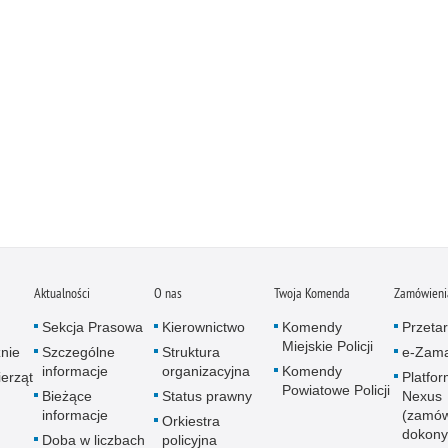
Aktualności
O nas
Twoja Komenda
Zamówienia
Sekcja Prasowa
Kierownictwo
Komendy
Przetar
Miejskie Policji
znie
Szczególne
Struktura
e-Zama
informacje
organizacyjna
Komendy
erząt
Platfo
Powiatowe Policji
Bieżące
Status prawny
Nexus
informacje
(zamów
Orkiestra
dokony
Doba w liczbach
policyjna