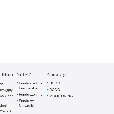
 Publiczne
Projekty UE
Ochrona danych
gi
Fundusze Unii
DODO
Europejskiej
wiający
RODO
Fundusze inne
rma Open
MONITORING
Fundusze
ienia
Norweskie
wane z