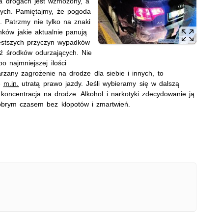
na drogach jest wzmożony, a
nych. Pamiętajmy, że pogoda
e. Patrzmy nie tylko na znaki
ków jakie aktualnie panują
ęstszych przyczyn wypadków
ź środków odurzających. Nie
 najmniejszej ilości
rzany zagrożenie na drodze dla siebie i innych, to
je
m.in.
utratą prawo jazdy. Jeśli wybieramy się w dalszą
koncentracja na drodze. Alkohol i narkotyki zdecydowanie ją
dobrym czasem bez kłopotów i zmartwień.