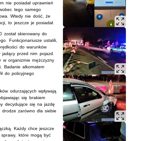
am nie posiadał uprawnień
j wobec tego samego
kowa. Wtedy nie dość, że
i, to jeszcze je posiadał.
00 został skierowany do
o. Funkcjonariusze ustalili,
prędkości do warunków
 jadący przed nim pojazd.
cy w organizmie mężczyzny
mi. Badanie alkomatem
ił do policyjnego
odków odurzających wpływają
bjawiając się brakiem
by decydujące się na jazdę
 drodze zarówno dla siebie
rączką. Każdy chce jeszcze
ć sprawy, które mogą być