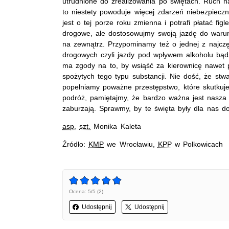
utrudnione do zrealizowania po świętach. Ruch 
to niestety powoduje więcej zdarzeń niebezpiecz
jest o tej porze roku zmienna i potrafi płatać figl
drogowe, ale dostosowujmy swoją jazdę do warun
na zewnątrz. Przypominamy też o jednej z najcz
drogowych czyli jazdy pod wpływem alkoholu bąd
ma zgody na to, by wsiąść za kierownicę nawet po
spożytych tego typu substancji. Nie dość, że stwa
popełniamy poważne przestępstwo, które skutku
podróż, pamiętajmy, że bardzo ważna jest nasza 
zaburzają. Sprawmy, by te święta były dla nas 
asp.
szt.
Monika Kaleta
Źródło:
KMP
we Wrocławiu,
KPP
w Polkowicach
Ocena: 5/5 (2)
Udostępnij
Udostępnij