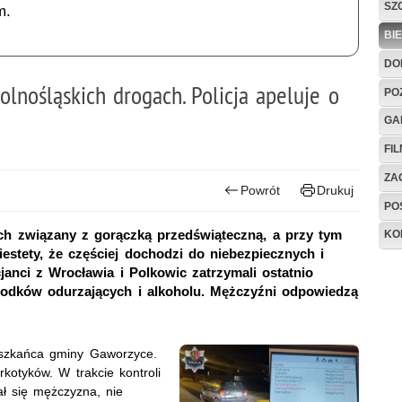
SZ
m.
BI
DO
lnośląskich drogach. Policja apeluje o
PO
GA
FI
ZAG
Powrót
Drukuj
PO
ch związany z gorączką przedświąteczną, a przy tym
KO
stety, że częściej dochodzi do niebezpiecznych i
janci z Wrocławia i Polkowic zatrzymali ostatnio
odków odurzających i alkoholu. Mężczyźni odpowiedzą
ieszkańca gminy Gaworzyce.
otyków. W trakcie kontroli
ał się mężczyzna, nie