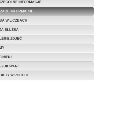
CZEGÓLNE INFORMACJE
EŻĄCE INFORMACJE
BA W LICZBACH
ZA SŁUŻBĄ
LERIE ZDJĘĆ
LMY
INIENI
SZUKIWANI
BIETY W POLICJI