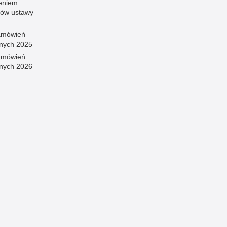
eniem
sów ustawy
amówień
znych 2025
amówień
znych 2026