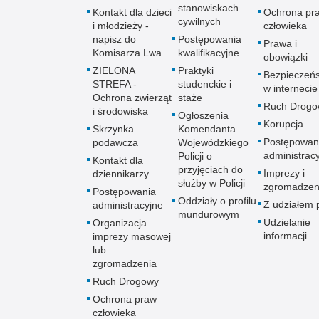
stanowiskach
Kontakt dla dzieci
Ochrona pr
cywilnych
i młodzieży -
człowieka
napisz do
Postępowania
Prawa i
Komisarza Lwa
kwalifikacyjne
obowiązki
ZIELONA
Praktyki
Bezpieczeń
STREFA -
studenckie i
w internecie
Ochrona zwierząt
staże
Ruch Drogo
i środowiska
Ogłoszenia
Korupcja
Skrzynka
Komendanta
Postępowan
podawcza
Wojewódzkiego
administrac
Policji o
Kontakt dla
przyjęciach do
Imprezy i
dziennikarzy
służby w Policji
zgromadzen
Postępowania
Oddziały o profilu
Z udziałem p
administracyjne
mundurowym
Udzielanie
Organizacja
informacji
imprezy masowej
lub
zgromadzenia
Ruch Drogowy
Ochrona praw
człowieka