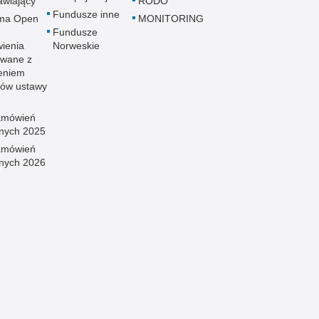
wiający
RODO
Fundusze inne
rma Open
MONITORING
Fundusze
ienia
Norweskie
wane z
eniem
sów ustawy
amówień
znych 2025
amówień
znych 2026