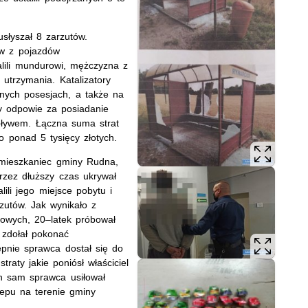
usłyszał 8 zarzutów.
ów z pojazdów
lili mundurowi, mężczyzna z
 utrzymania. Katalizatory
ych posesjach, a także na
y odpowie za posiadanie
pływem. Łączna suma strat
to ponad 5 tysięcy złotych.
i mieszkaniec gminy Rudna,
rzez dłuższy czas ukrywał
lili jego miejsce pobytu i
zutów. Jak wynikało z
owych, 20–latek próbował
 zdołał pokonać
ępnie sprawca dostał się do
raty jakie poniósł właściciel
en sam sprawca usiłował
epu na terenie gminy