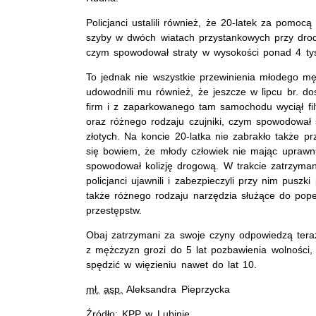
Policjanci ustalili również, że 20-latek za pomocą
szyby w dwóch wiatach przystankowych przy dro
czym spowodował straty w wysokości ponad 4 ty
To jednak nie wszystkie przewinienia młodego mę
udowodnili mu również, że jeszcze w lipcu br. dos
firm i z zaparkowanego tam samochodu wyciął fil
oraz różnego rodzaju czujniki, czym spowodował
złotych. Na koncie 20-latka nie zabrakło także p
się bowiem, że młody człowiek nie mając uprawn
spowodował kolizję drogową. W trakcie zatrzyma
policjanci ujawnili i zabezpieczyli przy nim puszk
także różnego rodzaju narzędzia służące do pope
przestępstw.
Obaj zatrzymani za swoje czyny odpowiedzą ter
z mężczyzn grozi do 5 lat pozbawienia wolności
spędzić w więzieniu nawet do lat 10.
mł.
asp.
Aleksandra Pieprzycka
Źródło:
KPP
w Lubinie