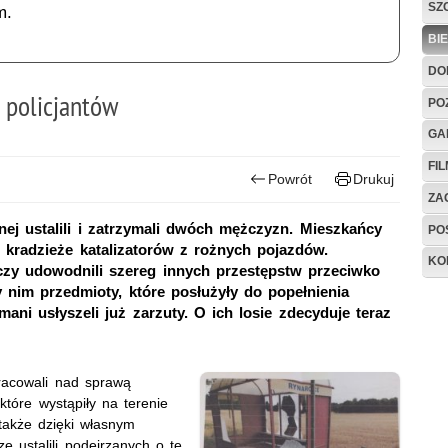
SZ
m.
BI
DO
 policjantów
PO
GA
FI
Powrót
Drukuj
ZAG
nej ustalili i zatrzymali dwóch mężczyzn. Mieszkańcy
PO
 kradzieże katalizatorów z rożnych pojazdów.
KO
y udowodnili szereg innych przestępstw przeciwko
 nim przedmioty, które posłużyły do popełnienia
ni usłyszeli już zarzuty. O ich losie zdecyduje teraz
pracowali nad sprawą
które wystąpiły na terenie
także dzięki własnym
e ustalili podejrzanych o te