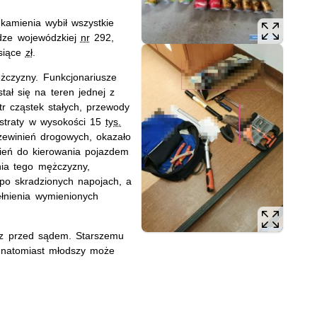
 kamienia wybił wszystkie
dze wojewódzkiej
nr
292,
siące
zł
.
żczyzny. Funkcjonariusze
tał się na teren jednej z
tr cząstek stałych, przewody
 straty w wysokości 15
tys.
rzewinień drogowych, okazało
ień do kierowania pojazdem
nia tego mężczyzny,
i po skradzionych napojach, a
łnienia wymienionych
az przed sądem. Starszemu
, natomiast młodszy może