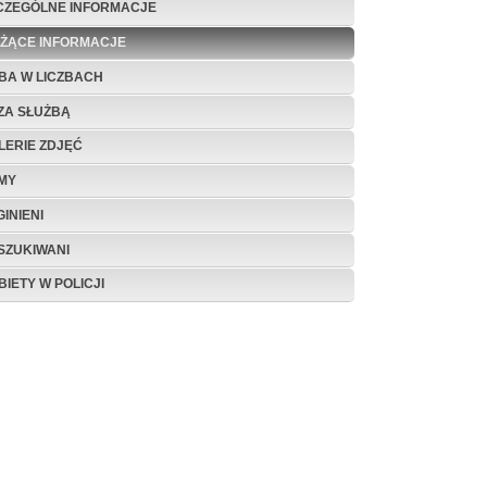
CZEGÓLNE INFORMACJE
EŻĄCE INFORMACJE
BA W LICZBACH
ZA SŁUŻBĄ
LERIE ZDJĘĆ
LMY
INIENI
SZUKIWANI
BIETY W POLICJI