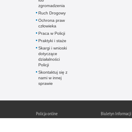
lub
zgromadzenia
Ruch Drogowy
Ochrona praw
człowieka
Praca w Policji
Praktyki i staże
Skargi i wnioski
dotyczące
działalności
Policji
Skontaktuj się z
nami w innej
sprawie
Policja
online
Biuletyn Informacji
BIP Polic