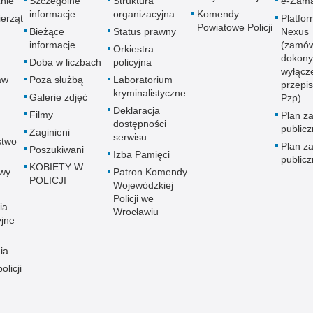
znie
Szczególne
Struktura
e-Zama
informacje
organizacyjna
Komendy
erząt
Platfo
Powiatowe Policji
Bieżące
Status prawny
Nexus
informacje
(zamów
Orkiestra
dokony
Doba w liczbach
policyjna
wyłącz
aw
Poza służbą
Laboratorium
przepi
kryminalistyczne
Galerie zdjęć
Pzp)
Deklaracja
Filmy
Plan z
dostępności
public
Zaginieni
serwisu
stwo
Plan z
Poszukiwani
Izba Pamięci
public
KOBIETY W
wy
Patron Komendy
POLICJI
Wojewódzkiej
Policji we
ia
Wrocławiu
yjne
ia
olicji