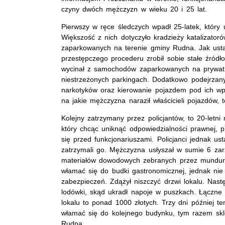
czyny dwóch mężczyzn w wieku 20 i 25 lat.
Pierwszy w ręce śledczych wpadł 25-latek, który 
Większość z nich dotyczyło kradzieży katalizator
zaparkowanych na terenie gminy Rudna. Jak usta
przestępczego procederu zrobił sobie stałe źródło
wycinał z samochodów zaparkowanych na prywatn
niestrzeżonych parkingach. Dodatkowo podejrzan
narkotyków oraz kierowanie pojazdem pod ich w
na jakie mężczyzna naraził właścicieli pojazdów, 
Kolejny zatrzymany przez policjantów, to 20-letn
który chcąc uniknąć odpowiedzialności prawnej, p
się przed funkcjonariuszami. Policjanci jednak usta
zatrzymali go. Mężczyzna usłyszał w sumie 6 zar
materiałów dowodowych zebranych przez mundur
włamać się do budki gastronomicznej, jednak nie
zabezpieczeń. Zdążył niszczyć drzwi lokalu. Nast
lodówki, skąd ukradł napoje w puszkach. Łączne st
lokalu to ponad 1000 złotych. Trzy dni później t
włamać się do kolejnego budynku, tym razem skl
Rudna.