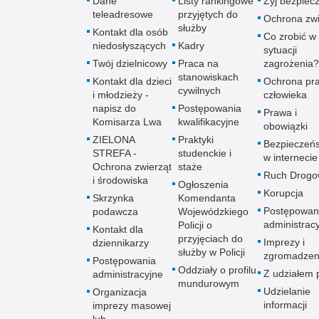
Dane
Listy rankingowe
Żyj bezpiec
teleadresowe
przyjętych do
Ochrona zwi
służby
Kontakt dla osób
Co zrobić w
niedosłyszących
Kadry
sytuacji
Twój dzielnicowy
Praca na
zagrożenia?
stanowiskach
Kontakt dla dzieci
Ochrona pr
cywilnych
i młodzieży -
człowieka
napisz do
Postępowania
Prawa i
Komisarza Lwa
kwalifikacyjne
obowiązki
ZIELONA
Praktyki
Bezpieczeń
STREFA -
studenckie i
w internecie
Ochrona zwierząt
staże
Ruch Drogo
i środowiska
Ogłoszenia
Korupcja
Skrzynka
Komendanta
Postępowan
podawcza
Wojewódzkiego
administrac
Policji o
Kontakt dla
przyjęciach do
Imprezy i
dziennikarzy
służby w Policji
zgromadzen
Postępowania
Oddziały o profilu
Z udziałem p
administracyjne
mundurowym
Udzielanie
Organizacja
informacji
imprezy masowej