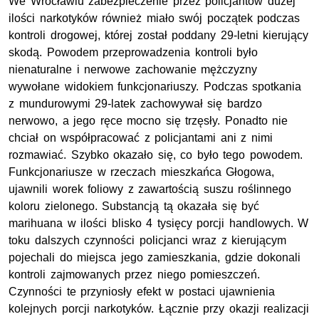
We Wrocławiu zabezpieczenie przez policjantów dużej
ilości narkotyków również miało swój początek podczas
kontroli drogowej, której został poddany 29-letni kierujący
skodą. Powodem przeprowadzenia kontroli było
nienaturalne i nerwowe zachowanie mężczyzny
wywołane widokiem funkcjonariuszy. Podczas spotkania
z mundurowymi 29-latek zachowywał się bardzo
nerwowo, a jego ręce mocno się trzęsły. Ponadto nie
chciał on współpracować z policjantami ani z nimi
rozmawiać. Szybko okazało się, co było tego powodem.
Funkcjonariusze w rzeczach mieszkańca Głogowa,
ujawnili worek foliowy z zawartością suszu roślinnego
koloru zielonego. Substancją tą okazała się być
marihuana w ilości blisko 4 tysięcy porcji handlowych. W
toku dalszych czynności policjanci wraz z kierującym
pojechali do miejsca jego zamieszkania, gdzie dokonali
kontroli zajmowanych przez niego pomieszczeń.
Czynności te przyniosły efekt w postaci ujawnienia
kolejnych porcji narkotyków. Łącznie przy okazji realizacji