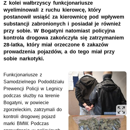
Z kolei wałbrzyscy funkcjonariusze
wyeliminowali z ruchu kierowcę, który
postanowił wsiąść za kierownicę pod wpływem
substancji zabronionych i posiadał je również
przy sobie. W Bogatyni natomiast policyjna
kontrola drogowa zakończyła się zatrzymaniem
28-latka, który miał orzeczone 6 zakazów
prowadzenia pojazdów, a do tego miał przy
sobie narkotyki.
Funkcjonariusze z
Samodzielnego Pododdziału
Prewencji Policji w Legnicy
podczas służby na terenie
Bogatyni, w powiecie
zgorzeleckim, zatrzymali do
kontroli drogowej pojazd
marki BMW. Podczas