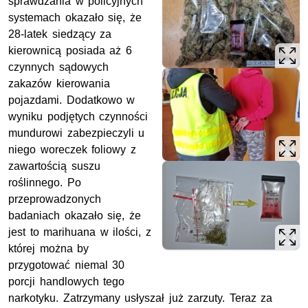
sprawdzania w policyjnych
systemach okazało się, że
28-latek siedzący za
kierownicą posiada aż 6
czynnych sądowych
zakazów kierowania
pojazdami. Dodatkowo w
wyniku podjętych czynności
mundurowi zabezpieczyli u
niego woreczek foliowy z
zawartością suszu
roślinnego. Po
przeprowadzonych
badaniach okazało się, że
jest to marihuana w ilości, z
której można by
przygotować niemal 30
porcji handlowych tego
narkotyku. Zatrzymany usłyszał już zarzuty. Teraz za