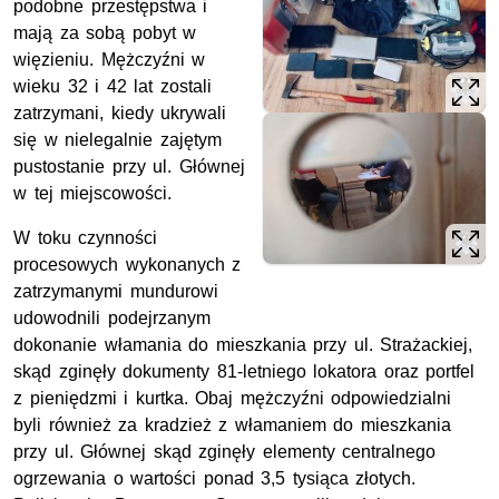
podobne przestępstwa i
mają za sobą pobyt w
więzieniu. Mężczyźni w
wieku 32 i 42 lat zostali
zatrzymani, kiedy ukrywali
się w nielegalnie zajętym
pustostanie przy
ul.
Głównej
w tej miejscowości.
W toku czynności
procesowych wykonanych z
zatrzymanymi mundurowi
udowodnili podejrzanym
dokonanie włamania do mieszkania przy
ul.
Strażackiej,
skąd zginęły dokumenty 81-letniego lokatora oraz portfel
z pieniędzmi i kurtka. Obaj mężczyźni odpowiedzialni
byli również za kradzież z włamaniem do mieszkania
przy
ul.
Głównej skąd zginęły elementy centralnego
ogrzewania o wartości ponad 3,5 tysiąca złotych.