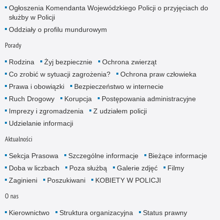
Ogłoszenia Komendanta Wojewódzkiego Policji o przyjęciach do
służby w Policji
Oddziały o profilu mundurowym
Porady
Rodzina
Żyj bezpiecznie
Ochrona zwierząt
Co zrobić w sytuacji zagrożenia?
Ochrona praw człowieka
Prawa i obowiązki
Bezpieczeństwo w internecie
Ruch Drogowy
Korupcja
Postępowania administracyjne
Imprezy i zgromadzenia
Z udziałem policji
Udzielanie informacji
Aktualności
Sekcja Prasowa
Szczególne informacje
Bieżące informacje
Doba w liczbach
Poza służbą
Galerie zdjęć
Filmy
Zaginieni
Poszukiwani
KOBIETY W POLICJI
O nas
Kierownictwo
Struktura organizacyjna
Status prawny