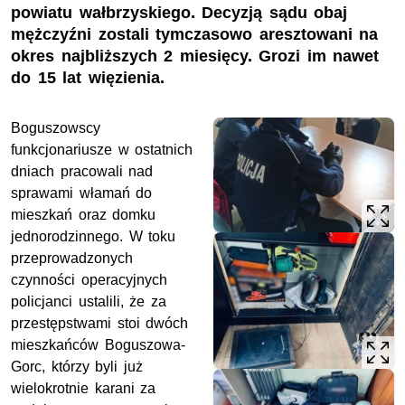
powiatu wałbrzyskiego. Decyzją sądu obaj
mężczyźni zostali tymczasowo aresztowani na
okres najbliższych 2 miesięcy. Grozi im nawet
do 15 lat więzienia.
Boguszowscy
funkcjonariusze w ostatnich
dniach pracowali nad
sprawami włamań do
mieszkań oraz domku
jednorodzinnego. W toku
przeprowadzonych
czynności operacyjnych
policjanci ustalili, że za
przestępstwami stoi dwóch
mieszkańców Boguszowa-
Gorc, którzy byli już
wielokrotnie karani za