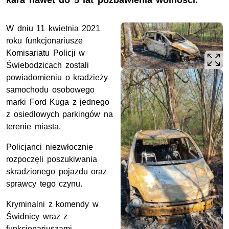
kara nawet do 5 lat pozbawienia wolności.
W dniu 11 kwietnia 2021
roku funkcjonariusze
Komisariatu Policji w
Świebodzicach zostali
powiadomieniu o kradzieży
samochodu osobowego
marki Ford Kuga z jednego
z osiedlowych parkingów na
terenie miasta.
Policjanci niezwłocznie
rozpoczęli poszukiwania
skradzionego pojazdu oraz
sprawcy tego czynu.
Kryminalni z komendy w
Świdnicy wraz z
funkcjonariuszami