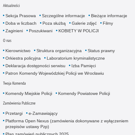
Aktualności
Sekcja Prasowa
Szczególne informacje
Bieżące informacje
Doba w liczbach
Poza służbą
Galerie zdjęć
Filmy
Zaginieni
Poszukiwani
KOBIETY W POLICJI
O nas
Kierownictwo
Struktura organizacyjna
Status prawny
Orkiestra policyjna
Laboratorium kryminalistyczne
Deklaracja dostępności serwisu
Izba Pamięci
Patron Komendy Wojewódzkiej Policji we Wrocławiu
Twoja Komenda
Komendy Miejskie Policji
Komendy Powiatowe Policji
Zamówienia Publiczne
Przetargi
e-Zamawiający
Platforma Open Nexus (zamówienia dokonywane z wyłączeniem
przepisów ustawy Pzp)
Plan zamówień publicznych 2025