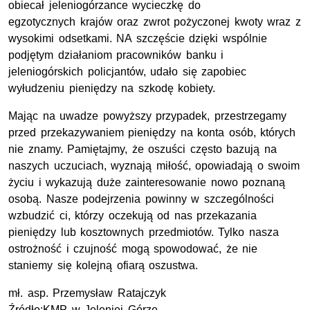
obiecał jeleniogórzance wycieczkę do
egzotycznych krajów oraz zwrot pożyczonej kwoty wraz z
wysokimi odsetkami. NA szczęście dzięki wspólnie
podjętym działaniom pracowników banku i
jeleniogórskich policjantów, udało się zapobiec
wyłudzeniu pieniędzy na szkodę kobiety.
Mając na uwadze powyższy przypadek, przestrzegamy
przed przekazywaniem pieniędzy na konta osób, których
nie znamy. Pamiętajmy, że oszuści często bazują na
naszych uczuciach, wyznają miłość, opowiadają o swoim
życiu i wykazują duże zainteresowanie nowo poznaną
osobą. Nasze podejrzenia powinny w szczególności
wzbudzić ci, którzy oczekują od nas przekazania
pieniędzy lub kosztownych przedmiotów. Tylko nasza
ostrożność i czujność mogą spowodować, że nie
staniemy się kolejną ofiarą oszustwa.
mł
.
asp
. Przemysław Ratajczyk
Źródło:
KMP
w Jeleniej Górze