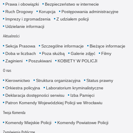
Prawa i obowiązki
Bezpieczeństwo w internecie
Ruch Drogowy
Korupcja
Postępowania administracyjne
Imprezy i zgromadzenia
Z udziałem policji
Udzielanie informacji
Aktualności
Sekcja Prasowa
Szczególne informacje
Bieżące informacje
Doba w liczbach
Poza służbą
Galerie zdjęć
Filmy
Zaginieni
Poszukiwani
KOBIETY W POLICJI
O nas
Kierownictwo
Struktura organizacyjna
Status prawny
Orkiestra policyjna
Laboratorium kryminalistyczne
Deklaracja dostępności serwisu
Izba Pamięci
Patron Komendy Wojewódzkiej Policji we Wrocławiu
Twoja Komenda
Komendy Miejskie Policji
Komendy Powiatowe Policji
Zamówienia Publiczne