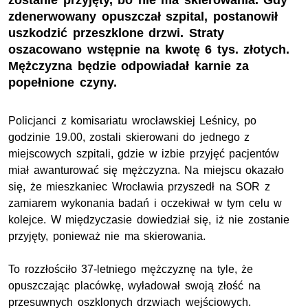
zostanie przyjęty, bo nie ma skierowania. Gdy
zdenerwowany opuszczał szpital, postanowił
uszkodzić przeszklone drzwi. Straty
oszacowano wstępnie na kwotę 6 tys. złotych.
Mężczyzna będzie odpowiadał karnie za
popełnione czyny.
Policjanci z komisariatu wrocławskiej Leśnicy, po
godzinie 19.00, zostali skierowani do jednego z
miejscowych szpitali, gdzie w izbie przyjęć pacjentów
miał awanturować się mężczyzna. Na miejscu okazało
się, że mieszkaniec Wrocławia przyszedł na SOR z
zamiarem wykonania badań i oczekiwał w tym celu w
kolejce. W międzyczasie dowiedział się, iż nie zostanie
przyjęty, ponieważ nie ma skierowania.
To rozzłościło 37-letniego mężczyznę na tyle, że
opuszczając placówkę, wyładował swoją złość na
przesuwnych oszklonych drzwiach wejściowych.