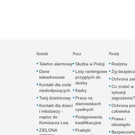
Kontakt
Praca
Porady
Telefon alarmowy
Służba w Policji
Rodzina
Dane
Listy rankingowe
Żyj bezpiec
teleadresowe
przyjętych do
Ochrona zwi
służby
Kontakt dla osób
Co zrobić w
niedosłyszących
Kadry
sytuacji
Twój dzielnicowy
Praca na
zagrożenia?
stanowiskach
Kontakt dla dzieci
Ochrona pr
cywilnych
i młodzieży -
człowieka
napisz do
Postępowania
Prawa i
Komisarza Lwa
kwalifikacyjne
obowiązki
ZIELONA
Praktyki
Bezpieczeń