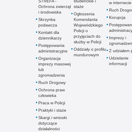
STREFA -
studenckie i
w internecie
Ochrona zwierząt
staże
Ruch Drogo
i środowiska
Ogłoszenia
Korupcja
Skrzynka
Komendanta
Postępowan
podawcza
Wojewódzkiego
administrac
Policji o
Kontakt dla
przyjęciach do
Imprezy i
dziennikarzy
służby w Policji
zgromadzen
Postępowania
Oddziały o profilu
Z udziałem p
administracyjne
mundurowym
Udzielanie
Organizacja
informacji
imprezy masowej
lub
zgromadzenia
Ruch Drogowy
Ochrona praw
człowieka
Praca w Policji
Praktyki i staże
Skargi i wnioski
dotyczące
działalności