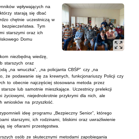
ynników wpływających na
którzy starają się dbać
dzo chętnie uczestniczą w
h bezpieczeństwa. Tym
mi starszymi oraz ich
owiskowego Domu
ikom niezbędną wiedzę,
b starszych oraz
todą „na wnuczka”, „na policjanta CBŚP” czy „na
o, że podawanie się za krewnych, funkcjonariuszy Policji czy
wych to obecnie najczęściej stosowana metoda przez
 starsze lub samotnie mieszkające. Uczestnicy prelekcji
i życiowymi, niejednokrotnie przykrymi dla nich, ale
h wniosków na przyszłość.
pomnieli ideę programu „Bezpieczny Senior”, którego
bami starszymi, ich rodzinami, bliskimi oraz uwrażliwienie
ją się ofiarami przestępstwa.
arszych osób ze skutecznymi metodami zapobiegania