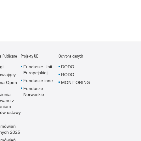
 Publiczne
Projekty UE
Ochrona danych
gi
Fundusze Unii
DODO
Europejskiej
wiający
RODO
Fundusze inne
rma Open
MONITORING
Fundusze
ienia
Norweskie
wane z
eniem
sów ustawy
amówień
znych 2025
amówień