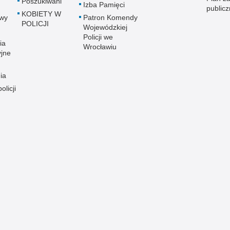
Poszukiwani
Izba Pamięci
public
KOBIETY W
wy
Patron Komendy
POLICJI
Wojewódzkiej
Policji we
ia
Wrocławiu
yjne
ia
olicji