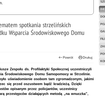
SZ
m.
BI
DO
ematem spotkania strzelińskich
PO
odku Wsparcia Środowiskowego Domu
GA
FI
ZAG
PO
Powrót
Drukuj
KO
iusze Zespołu ds. Profilaktyki Społecznej uczestniczyli
ia Środowiskowego Domu Samopomocy w Strzelinie.
było uświadomienie osobom tam zgromadzonym, jakimi
rzec się przed oszustwem bądź kradzieżą. Dzięki
stów opisanym przez policjantów, uczestnicy
ofiarą przestępców działających metodą „na wnuczka”,