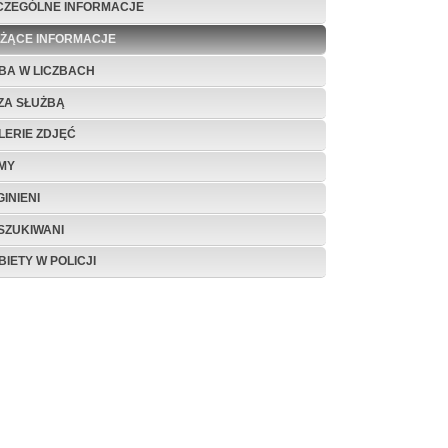
CZEGÓLNE INFORMACJE
EŻĄCE INFORMACJE
BA W LICZBACH
ZA SŁUŻBĄ
LERIE ZDJĘĆ
LMY
INIENI
SZUKIWANI
BIETY W POLICJI