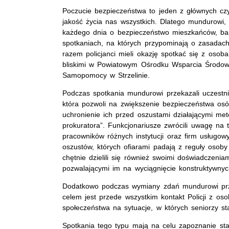
Poczucie bezpieczeństwa to jeden z głównych cz
jakość życia nas wszystkich. Dlatego mundurowi, 
każdego dnia o bezpieczeństwo mieszkańców, bar
spotkaniach, na których przypominają o zasadac
razem policjanci mieli okazję spotkać się z osoba
bliskimi w Powiatowym Ośrodku Wsparcia Środ
Samopomocy w Strzelinie.
Podczas spotkania mundurowi przekazali uczestn
która pozwoli na zwiększenie bezpieczeństwa osó
uchronienie ich przed oszustami działającymi me
prokuratora”. Funkcjonariusze zwrócili uwagę na t
pracowników różnych instytucji oraz firm usługo
oszustów, których ofiarami padają z reguły osoby
chętnie dzielili się również swoimi doświadczeniam
pozwalającymi im na wyciągnięcie konstruktywnyc
Dodatkowo podczas wymiany zdań mundurowi przy
celem jest przede wszystkim kontakt Policji z oso
społeczeństwa na sytuacje, w których seniorzy sta
Spotkania tego typu mają na celu zapoznanie st