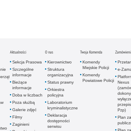
Aktualności
O nas
Twoja Komenda
Zamówienia
Sekcja Prasowa
Kierownictwo
Komendy
Przetar
Miejskie Policji
znie
Szczególne
Struktura
e-Zama
informacje
organizacyjna
Komendy
erząt
Platfo
Powiatowe Policji
Bieżące
Status prawny
Nexus
informacje
(zamów
Orkiestra
dokony
Doba w liczbach
policyjna
wyłącz
aw
Poza służbą
Laboratorium
przepi
kryminalistyczne
Galerie zdjęć
Pzp)
Deklaracja
Filmy
Plan z
dostępności
public
Zaginieni
serwisu
stwo
Plan z