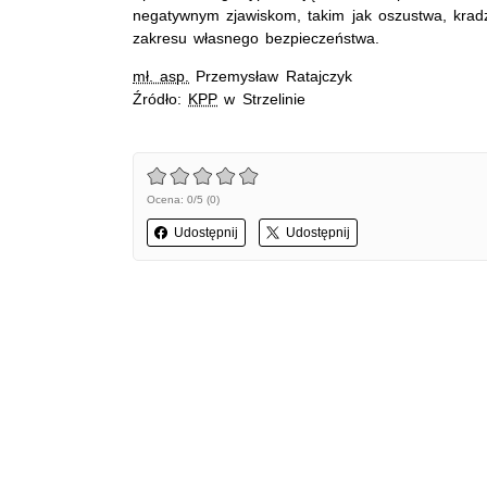
negatywnym zjawiskom, takim jak oszustwa, kradz
zakresu własnego bezpieczeństwa.
mł. asp.
Przemysław Ratajczyk
Źródło:
KPP
w Strzelinie
Ocena: 0/5 (0)
Udostępnij
Udostępnij