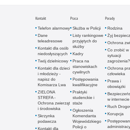
Kontakt
Praca
Porady
Telefon alarmowy
Służba w Policji
Rodzina
Dane
Listy rankingowe
Żyj bezpiec
teleadresowe
przyjętych do
Ochrona zwi
służby
Kontakt dla osób
Co zrobić w
niedosłyszących
Kadry
sytuacji
Twój dzielnicowy
Praca na
zagrożenia?
stanowiskach
Kontakt dla dzieci
Ochrona pr
cywilnych
i młodzieży -
człowieka
napisz do
Postępowania
Prawa i
Komisarza Lwa
kwalifikacyjne
obowiązki
ZIELONA
Praktyki
Bezpieczeń
STREFA -
studenckie i
w internecie
Ochrona zwierząt
staże
Ruch Drogo
i środowiska
Ogłoszenia
Korupcja
Skrzynka
Komendanta
Postępowan
podawcza
Wojewódzkiego
administrac
Policji o
Kontakt dla