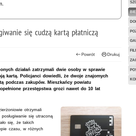
SZ
m.
BI
DO
iwanie się cudzą kartą płatniczą
PO
GA
FI
Powrót
Drukuj
ZAG
onych działań zatrzymali dwie osoby w sprawie
PO
ją kartą. Policjanci dowiedli, że dwoje znajomych
KO
artą podczas zakupów. Mieszkańcy powiatu
popełnione przestępstwa grozi nawet do 10 lat
ierżoniowie otrzymali
 posługiwanie się utraconą
ało się, że takich
tępie czasu, w różnych