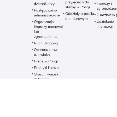
przyjęciach do
Imprezy i
dziennikarzy
służby w Policji
zgromadzen
Postępowania
Oddziały o profilu
Z udziałem p
administracyjne
mundurowym
Udzielanie
Organizacja
informacji
imprezy masowej
lub
zgromadzenia
Ruch Drogowy
Ochrona praw
człowieka
Praca w Policji
Praktyki i staże
Skargi i wnioski
dotyczące
działalności
Policji
Skontaktuj się z
nami w innej
sprawie