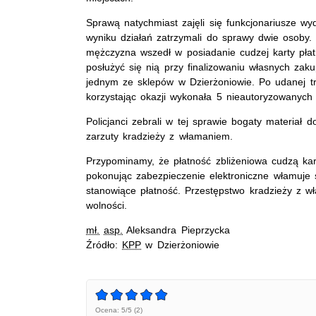
Sprawą natychmiast zajęli się funkcjonariusze wy
wyniku działań zatrzymali do sprawy dwie osoby. 
mężczyzna wszedł w posiadanie cudzej karty płatn
posłużyć się nią przy finalizowaniu własnych zaku
jednym ze sklepów w Dzierżoniowie. Po udanej tran
korzystając okazji wykonała 5 nieautoryzowanych 
Policjanci zebrali w tej sprawie bogaty materiał
zarzuty kradzieży z włamaniem.
Przypominamy, że płatność zbliżeniowa cudzą ka
pokonując zabezpieczenie elektroniczne włamuje 
stanowiące płatność. Przestępstwo kradzieży z w
wolności.
mł.
asp.
Aleksandra Pieprzycka
Źródło:
KPP
w Dzierżoniowie
Ocena: 5/5 (2)