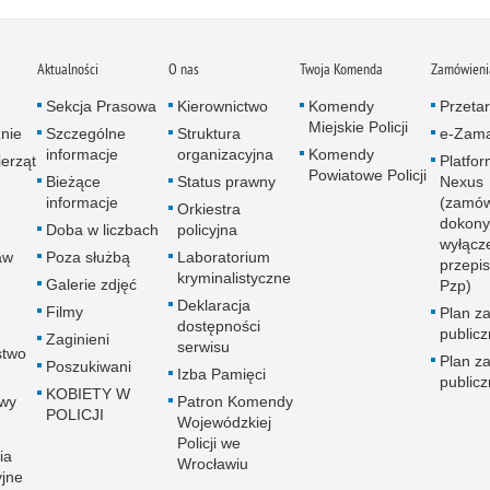
Aktualności
O nas
Twoja Komenda
Zamówienia
Sekcja Prasowa
Kierownictwo
Komendy
Przetar
Miejskie Policji
znie
Szczególne
Struktura
e-Zama
informacje
organizacyjna
Komendy
erząt
Platfo
Powiatowe Policji
Bieżące
Status prawny
Nexus
informacje
(zamów
Orkiestra
dokony
Doba w liczbach
policyjna
wyłącz
aw
Poza służbą
Laboratorium
przepi
kryminalistyczne
Galerie zdjęć
Pzp)
Deklaracja
Filmy
Plan z
dostępności
public
Zaginieni
serwisu
stwo
Plan z
Poszukiwani
Izba Pamięci
public
KOBIETY W
wy
Patron Komendy
POLICJI
Wojewódzkiej
Policji we
ia
Wrocławiu
yjne