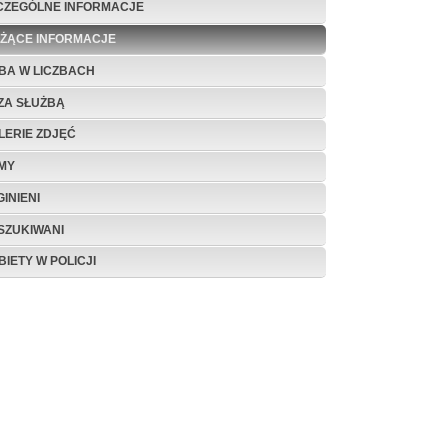
CZEGÓLNE INFORMACJE
EŻĄCE INFORMACJE
BA W LICZBACH
ZA SŁUŻBĄ
LERIE ZDJĘĆ
LMY
INIENI
SZUKIWANI
BIETY W POLICJI