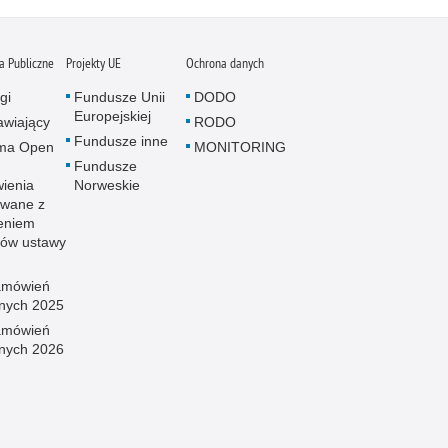
 Publiczne
Projekty UE
Ochrona danych
gi
Fundusze Unii
DODO
Europejskiej
wiający
RODO
Fundusze inne
rma Open
MONITORING
Fundusze
ienia
Norweskie
wane z
eniem
sów ustawy
amówień
znych 2025
amówień
znych 2026