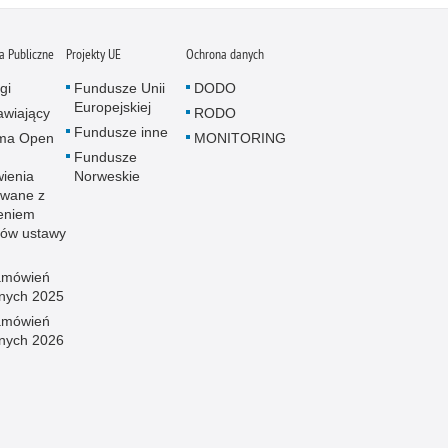
 Publiczne
Projekty UE
Ochrona danych
gi
Fundusze Unii
DODO
Europejskiej
wiający
RODO
Fundusze inne
rma Open
MONITORING
Fundusze
ienia
Norweskie
wane z
eniem
sów ustawy
amówień
znych 2025
amówień
znych 2026