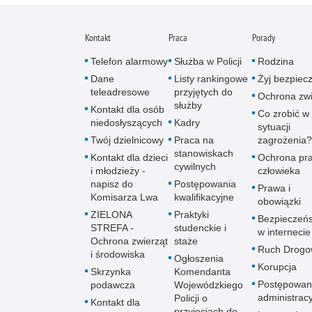
Kontakt
Praca
Porady
Telefon alarmowy
Służba w Policji
Rodzina
Dane
Listy rankingowe
Żyj bezpiec
teleadresowe
przyjętych do
Ochrona zwi
służby
Kontakt dla osób
Co zrobić w
niedosłyszących
Kadry
sytuacji
Twój dzielnicowy
Praca na
zagrożenia?
stanowiskach
Kontakt dla dzieci
Ochrona pr
cywilnych
i młodzieży -
człowieka
napisz do
Postępowania
Prawa i
Komisarza Lwa
kwalifikacyjne
obowiązki
ZIELONA
Praktyki
Bezpieczeń
STREFA -
studenckie i
w internecie
Ochrona zwierząt
staże
Ruch Drogo
i środowiska
Ogłoszenia
Korupcja
Skrzynka
Komendanta
Postępowan
podawcza
Wojewódzkiego
administrac
Policji o
Kontakt dla
przyjęciach do