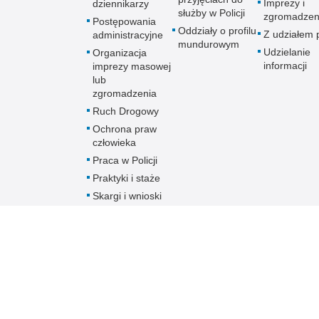
Imprezy i
dziennikarzy
służby w Policji
zgromadzen
Postępowania
Oddziały o profilu
Z udziałem p
administracyjne
mundurowym
Udzielanie
Organizacja
informacji
imprezy masowej
lub
zgromadzenia
Ruch Drogowy
Ochrona praw
człowieka
Praca w Policji
Praktyki i staże
Skargi i wnioski
dotyczące
działalności
Policji
Skontaktuj się z
nami w innej
sprawie