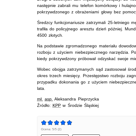
następnie zabrali mu telefon komórkowy i hulajno
pokrzywdzonego z obrażeniami głowy bez pomoc
Średzcy funkcjonariusze zatrzymali 25-letniego 
trafiła do policyjnego aresztu dzień później. Mund
4500 złotych.
Na podstawie zgromadzonego materiału dowodowe
rozboju z użyciem niebezpiecznego narzędzia. P
kiedy pokrzywdzony próbował odzyskać swoje mie
Wobec obojga zatrzymanych sąd zastosował śro
okres trzech miesięcy. Przestępstwo rozboju zag
przypadku dokonania go z użyciem niebezpieczne
lata.
mł.
asp.
Aleksandra Pieprzycka
Źródło:
KPP
w Środzie Śląskiej
Ocena: 5/5 (2)