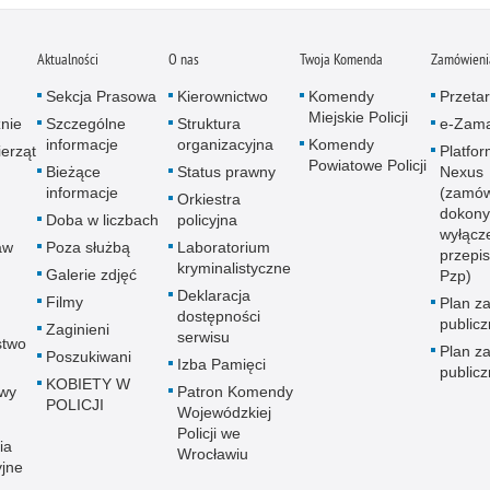
Aktualności
O nas
Twoja Komenda
Zamówienia
Sekcja Prasowa
Kierownictwo
Komendy
Przetar
Miejskie Policji
znie
Szczególne
Struktura
e-Zama
informacje
organizacyjna
Komendy
erząt
Platfo
Powiatowe Policji
Bieżące
Status prawny
Nexus
informacje
(zamów
Orkiestra
dokony
Doba w liczbach
policyjna
wyłącz
aw
Poza służbą
Laboratorium
przepi
kryminalistyczne
Galerie zdjęć
Pzp)
Deklaracja
Filmy
Plan z
dostępności
public
Zaginieni
serwisu
stwo
Plan z
Poszukiwani
Izba Pamięci
public
KOBIETY W
wy
Patron Komendy
POLICJI
Wojewódzkiej
Policji we
ia
Wrocławiu
yjne