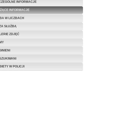
CZEGÓLNE INFORMACJE
EŻĄCE INFORMACJE
BA W LICZBACH
ZA SŁUŻBĄ
LERIE ZDJĘĆ
LMY
INIENI
SZUKIWANI
BIETY W POLICJI