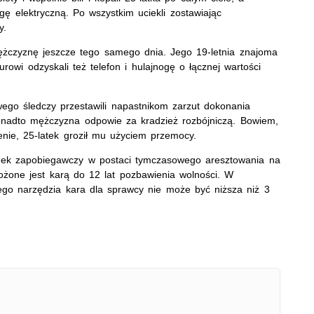
gę elektryczną. Po wszystkim uciekli zostawiając
y.
mężczyznę jeszcze tego samego dnia. Jego 19-letnia znajoma
urowi odzyskali też telefon i hulajnogę o łącznej wartości
go śledczy przestawili napastnikom zarzut dokonania
onadto mężczyzna odpowie za kradzież rozbójniczą. Bowiem,
nie, 25-latek groził mu użyciem przemocy.
dek zapobiegawczy w postaci tymczasowego aresztowania na
rożone jest karą do 12 lat pozbawienia wolności. W
go narzędzia kara dla sprawcy nie może być niższa niż 3