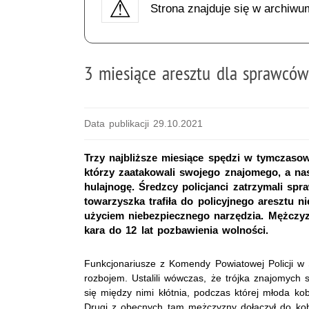
Strona znajduje się w archiwu
3 miesiące aresztu dla sprawców
Data publikacji 29.10.2021
Trzy najbliższe miesiące spędzi w tymczaso
którzy zaatakowali swojego znajomego, a nas
hulajnogę. Średzcy policjanci zatrzymali sp
towarzyszka trafiła do policyjnego aresztu ni
użyciem niebezpiecznego narzędzia. Mężczyz
kara do 12 lat pozbawienia wolności.
Funkcjonariusze z Komendy Powiatowej Policji w 
rozbojem. Ustalili wówczas, że trójka znajomyc
się między nimi kłótnia, podczas której młoda ko
Drugi z obecnych tam mężczyzny dołączył do kobiet