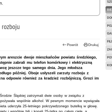
SZ
m.
BI
DO
 rozboju
PO
GA
FI
Powrót
Drukuj
ZAG
wym areszcie dwoje mieszkańców powiatu średzkiego,
PO
tępnie zabrali mu telefon komórkowy i elektryczną
KO
rawcę jeszcze tego samego dnia. Jego młodsza
edługo później. Oboje usłyszeli zarzuty rozboju z
na odpowie również za kradzież rozbójniczą. Grozi im
Środzie Śląskiej zatrzymali dwie osoby w związku z
h spożywała wspólnie alkohol. W pewnym momencie wywiązała
bieta uderzyła 25-letniego pokrzywdzonego butelką w głowę.
y i wspólnie bili i kopali 25-latka po całym ciele, a