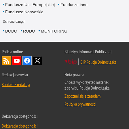
Fundusze Unii Europejskiej
Fundusze inne
Fundusze Norweskie
Ochrona danych
DODO
RODO
MONITORING
Policja
online
Biuletyn Informacji Publicznej
BIP Policja Dolnośląska
Redakcja serwisu
Nota prawna
Chcesz wykorzystać materiał
Kontakt z redakcją
z serwisu Policja Dolnośląska.
Zapoznaj się z zasadami
Polityka prywatności
Deklaracja dostępności
Deklaracja dostępności