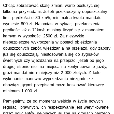
Chcąc zobrazować skalę zmian, warto posłużyć się
kilkoma przykładami. Jeżeli przekroczymy dopuszczalny
limit prędkości o 30 km/h, minimalna kwota mandatu
wyniesie 800 zł. Natomiast w sytuacji przekroczenia
prędkości aż o 71km/h musimy liczyć się z mandatem
karnym w wysokości 2500 zł. Za niezwykle
niebezpieczne wykroczenia w postaci objeżdżania
opuszczonych zapór, wjeżdżania na przejazd, gdy zapory
już się opuszczają, niestosowania się do sygnałów
świetlnych czy wjeżdżania na przejazd, jeżeli po jego
drugiej stronie nie ma miejsca na kontynuowanie jazdy,
grozi mandat nie mniejszy niż 2 000 złotych. Z kolei
wykonanie manewru wyprzedzania niezgodnie z
obowiązującymi przepisami może kosztować kierowcę
minimum 1 000 zł.
Pamiętajmy, że od momentu wejścia w życie nowych
regulacji prawnych, ich respektowanie jest weryfikowane
przez policjantów pełniących służbę na drogach naszego