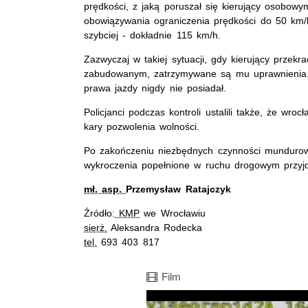
prędkości, z jaką poruszał się kierujący osobow
obowiązywania ograniczenia prędkości do 50 km/
szybciej - dokładnie 115 km/h.
Zazwyczaj w takiej sytuacji, gdy kierujący przek
zabudowanym, zatrzymywane są mu uprawnienia. 
prawa jazdy nigdy nie posiadał.
Policjanci podczas kontroli ustalili także, że wr
kary pozwolenia wolności.
Po zakończeniu niezbędnych czynności mundurowi
wykroczenia popełnione w ruchu drogowym przyj
mł. asp.
Przemysław Ratajczyk
Źródło:
KMP
we Wrocławiu
sierż.
Aleksandra Rodecka
tel.
693 403 817
Film
Film
Opis filmu: Film z policyjnego wideo