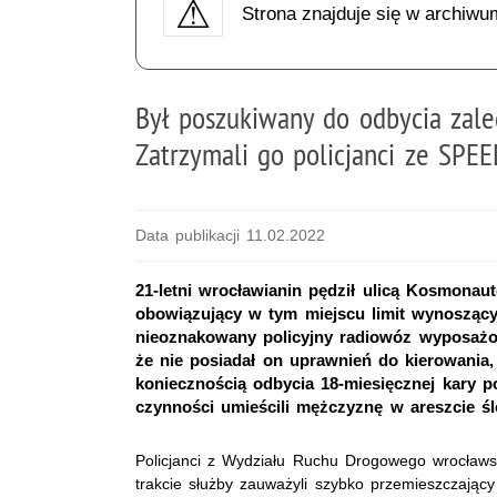
Strona znajduje się w archiwu
Był poszukiwany do odbycia zale
Zatrzymali go policjanci ze SPEE
Data publikacji 11.02.2022
21-letni wrocławianin pędził ulicą Kosmona
obowiązujący w tym miejscu limit wynoszący 
nieoznakowany policyjny radiowóz wyposażony
że nie posiadał on uprawnień do kierowani
koniecznością odbycia 18-miesięcznej kary p
czynności umieścili mężczyznę w areszcie ś
Policjanci z Wydziału Ruchu Drogowego wrocławs
trakcie służby zauważyli szybko przemieszczając