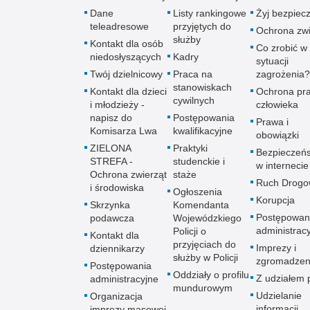
Dane
Listy rankingowe
Żyj bezpiec
teleadresowe
przyjętych do
Ochrona zwi
służby
Kontakt dla osób
Co zrobić w
niedosłyszących
Kadry
sytuacji
Twój dzielnicowy
Praca na
zagrożenia?
stanowiskach
Kontakt dla dzieci
Ochrona pr
cywilnych
i młodzieży -
człowieka
napisz do
Postępowania
Prawa i
Komisarza Lwa
kwalifikacyjne
obowiązki
ZIELONA
Praktyki
Bezpieczeń
STREFA -
studenckie i
w internecie
Ochrona zwierząt
staże
Ruch Drogo
i środowiska
Ogłoszenia
Korupcja
Skrzynka
Komendanta
Postępowan
podawcza
Wojewódzkiego
administrac
Policji o
Kontakt dla
przyjęciach do
Imprezy i
dziennikarzy
służby w Policji
zgromadzen
Postępowania
Oddziały o profilu
Z udziałem p
administracyjne
mundurowym
Udzielanie
Organizacja
informacji
imprezy masowej