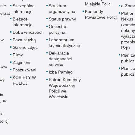
Miejskie Policji
znie
Szczególne
Struktura
e-Zama
informacje
organizacyjna
Komendy
erząt
Platfo
Powiatowe Policji
Bieżące
Status prawny
Nexus
informacje
(zamów
Orkiestra
dokony
Doba w liczbach
policyjna
wyłącz
aw
Poza służbą
Laboratorium
przepi
kryminalistyczne
Galerie zdjęć
Pzp)
Deklaracja
Filmy
Plan z
dostępności
public
Zaginieni
serwisu
stwo
Plan z
Poszukiwani
Izba Pamięci
public
KOBIETY W
wy
Patron Komendy
POLICJI
Wojewódzkiej
Policji we
ia
Wrocławiu
yjne
ia
olicji