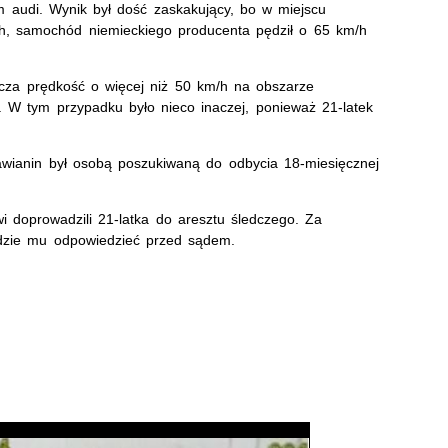
ym audi. Wynik był dość zaskakujący, bo w miejscu
h, samochód niemieckiego producenta pędził o 65 km/h
racza prędkość o więcej niż 50 km/h na obszarze
W tym przypadku było nieco inaczej, ponieważ 21-latek
ocławianin był osobą poszukiwaną do odbycia 18-miesięcznej
 doprowadzili 21-latka do aresztu śledczego. Za
dzie mu odpowiedzieć przed sądem.
rejestratora