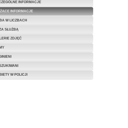
CZEGÓLNE INFORMACJE
EŻĄCE INFORMACJE
BA W LICZBACH
ZA SŁUŻBĄ
LERIE ZDJĘĆ
LMY
INIENI
SZUKIWANI
BIETY W POLICJI