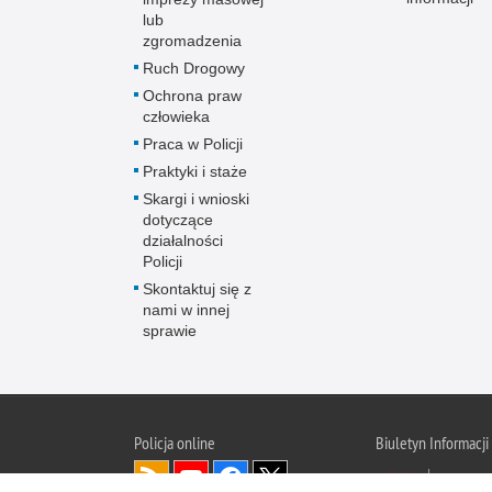
lub
zgromadzenia
Ruch Drogowy
Ochrona praw
człowieka
Praca w Policji
Praktyki i staże
Skargi i wnioski
dotyczące
działalności
Policji
Skontaktuj się z
nami w innej
sprawie
Policja
online
Biuletyn Informacji
BIP Polic