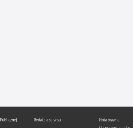
 Publicznej
Redakcja serwisu
Nota prawna
Chcesz wykorzystać m
Kontakt z redakcją
ja Dolnośląska