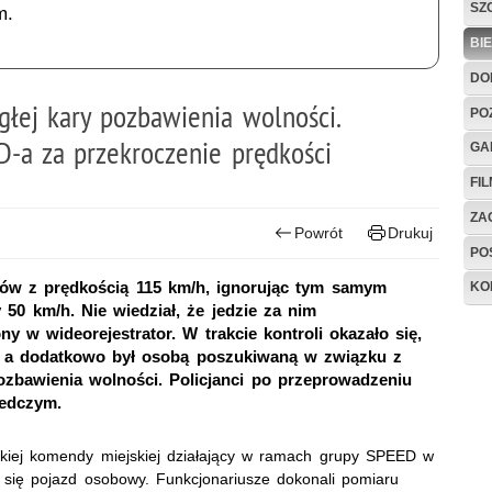
SZ
m.
BI
DO
głej kary pozbawienia wolności.
PO
D-a za przekroczenie prędkości
GA
FI
ZAG
Powrót
Drukuj
PO
utów z prędkością 115 km/h, ignorując tym samym
KO
50 km/h. Nie wiedział, że jedzie za nim
 w wideorejestrator. W trakcie kontroli okazało się,
a, a dodatkowo był osobą poszukiwaną w związku z
ozbawienia wolności. Policjanci po przeprowadzeniu
ledczym.
kiej komendy miejskiej działający w ramach grupy SPEED w
y się pojazd osobowy. Funkcjonariusze dokonali pomiaru