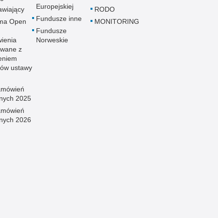
Europejskiej
wiający
RODO
Fundusze inne
rma Open
MONITORING
Fundusze
ienia
Norweskie
wane z
eniem
sów ustawy
amówień
znych 2025
amówień
znych 2026