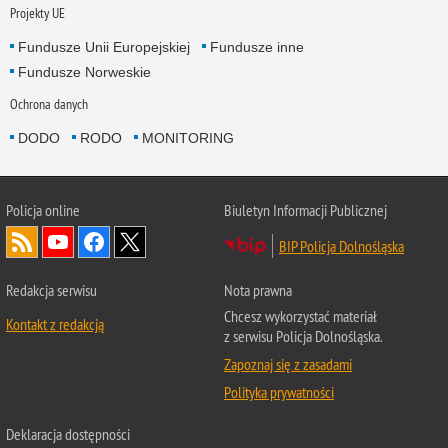
Projekty UE
Fundusze Unii Europejskiej
Fundusze inne
Fundusze Norweskie
Ochrona danych
DODO
RODO
MONITORING
Policja
online
Biuletyn Informacji Publicznej
BIP Policja Dolnośląska
Redakcja serwisu
Nota prawna
Chcesz wykorzystać materiał
Kontakt z redakcją
z serwisu Policja Dolnośląska.
Zapoznaj się z zasadami
Polityka prywatności
Deklaracja dostępności