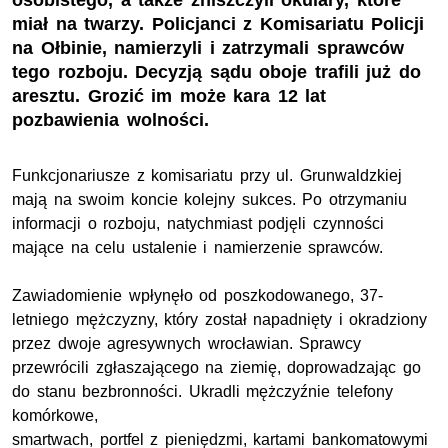
osobistego, a także zniszczyli okulary, które
miał na twarzy. Policjanci z Komisariatu Policji
na Ołbinie, namierzyli i zatrzymali sprawców
tego rozboju. Decyzją sądu oboje trafili już do
aresztu. Grozić im może kara 12 lat
pozbawienia wolności.
Funkcjonariusze z komisariatu przy ul. Grunwaldzkiej
mają na swoim koncie kolejny sukces. Po otrzymaniu
informacji o rozboju, natychmiast podjęli czynności
mające na celu ustalenie i namierzenie sprawców.
Zawiadomienie wpłynęło od poszkodowanego, 37-
letniego mężczyzny, który został napadnięty i okradziony
przez dwoje agresywnych wrocławian. Sprawcy
przewrócili zgłaszającego na ziemię, doprowadzając go
do stanu bezbronności. Ukradli mężczyźnie telefony
komórkowe,
smartwach, portfel z pieniędzmi, kartami bankomatowymi