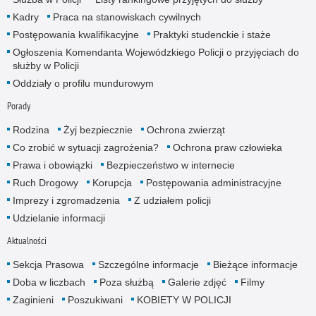
Kadry
Praca na stanowiskach cywilnych
Postępowania kwalifikacyjne
Praktyki studenckie i staże
Ogłoszenia Komendanta Wojewódzkiego Policji o przyjęciach do
służby w Policji
Oddziały o profilu mundurowym
Porady
Rodzina
Żyj bezpiecznie
Ochrona zwierząt
Co zrobić w sytuacji zagrożenia?
Ochrona praw człowieka
Prawa i obowiązki
Bezpieczeństwo w internecie
Ruch Drogowy
Korupcja
Postępowania administracyjne
Imprezy i zgromadzenia
Z udziałem policji
Udzielanie informacji
Aktualności
Sekcja Prasowa
Szczególne informacje
Bieżące informacje
Doba w liczbach
Poza służbą
Galerie zdjęć
Filmy
Zaginieni
Poszukiwani
KOBIETY W POLICJI