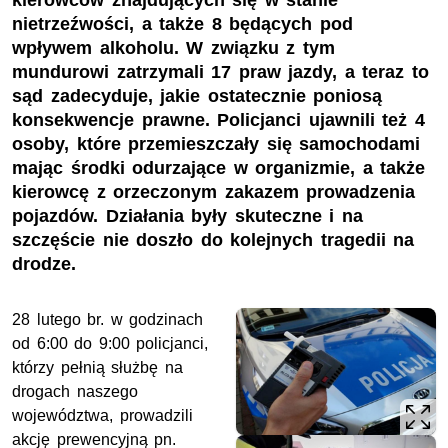
kierowców znajdujących się w stanie
nietrzeźwości, a także 8 będących pod
wpływem alkoholu. W związku z tym
mundurowi zatrzymali 17 praw jazdy, a teraz to
sąd zadecyduje, jakie ostatecznie poniosą
konsekwencje prawne. Policjanci ujawnili też 4
osoby, które przemieszczały się samochodami
mając środki odurzające w organizmie, a także
kierowcę z orzeczonym zakazem prowadzenia
pojazdów. Działania były skuteczne i na
szczęście nie doszło do kolejnych tragedii na
drodze.
28 lutego
br.
w godzinach
od 6:00 do 9:00 policjanci,
którzy pełnią służbę na
drogach naszego
województwa, prowadzili
akcję prewencyjną pn.