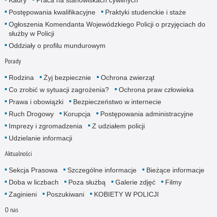
Postępowania kwalifikacyjne
Praktyki studenckie i staże
Ogłoszenia Komendanta Wojewódzkiego Policji o przyjęciach do
służby w Policji
Oddziały o profilu mundurowym
Porady
Rodzina
Żyj bezpiecznie
Ochrona zwierząt
Co zrobić w sytuacji zagrożenia?
Ochrona praw człowieka
Prawa i obowiązki
Bezpieczeństwo w internecie
Ruch Drogowy
Korupcja
Postępowania administracyjne
Imprezy i zgromadzenia
Z udziałem policji
Udzielanie informacji
Aktualności
Sekcja Prasowa
Szczególne informacje
Bieżące informacje
Doba w liczbach
Poza służbą
Galerie zdjęć
Filmy
Zaginieni
Poszukiwani
KOBIETY W POLICJI
O nas