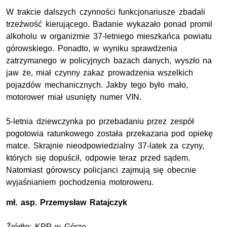
W trakcie dalszych czynności funkcjonariusze zbadali
trzeźwość kierującego. Badanie wykazało ponad promil
alkoholu w organizmie 37-letniego mieszkańca powiatu
górowskiego. Ponadto, w wyniku sprawdzenia
zatrzymanego w policyjnych bazach danych, wyszło na
jaw że, miał czynny zakaz prowadzenia wszelkich
pojazdów mechanicznych. Jakby tego było mało,
motorower miał usunięty numer VIN.
5-letnia dziewczynka po przebadaniu przez zespół
pogotowia ratunkowego została przekazana pod opiekę
matce. Skrajnie nieodpowiedzialny 37-latek za czyny,
których się dopuścił, odpowie teraz przed sądem.
Natomiast górowscy policjanci zajmują się obecnie
wyjaśnianiem pochodzenia motoroweru.
mł. asp.
Przemysław Ratajczyk
Źródło:
KPP
w Górze