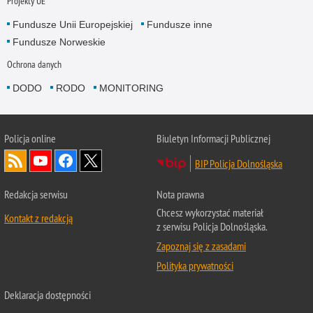
Projekty UE
Fundusze Unii Europejskiej
Fundusze inne
Fundusze Norweskie
Ochrona danych
DODO
RODO
MONITORING
Policja
online
Biuletyn Informacji Publicznej
BIP Policja Dolnośląska
Redakcja serwisu
Nota prawna
Chcesz wykorzystać materiał
Kontakt z redakcją
z serwisu Policja Dolnośląska.
Zapoznaj się z zasadami
Polityka prywatności
Deklaracja dostępności