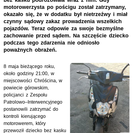
bez kasku podróżowała wraz z nim. Gdy
motorowerzysta po pościgu został zatrzymany,
okazało się, że w dodatku był nietrzeźwy i miał
czynny sądowy zakaz prowadzenia wszelkich
pojazdów. Teraz odpowie za swoje bezmyślne
zachowanie przed sądem. Na szczęście dziecko
podczas tego zdarzenia nie odniosło
poważnych obrażeń.
8 maja bieżącego roku,
około godziny 21:00, w
miejscowości Chróścina, w
powiecie górowskim,
policjanci z Zespołu
Patrolowo–Interwencyjnego
postanowili zatrzymać do
kontroli kierującego
motorowerem, który
przewoził dziecko bez kasku