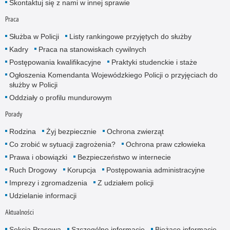
Skontaktuj się z nami w innej sprawie
Praca
Służba w Policji
Listy rankingowe przyjętych do służby
Kadry
Praca na stanowiskach cywilnych
Postępowania kwalifikacyjne
Praktyki studenckie i staże
Ogłoszenia Komendanta Wojewódzkiego Policji o przyjęciach do
służby w Policji
Oddziały o profilu mundurowym
Porady
Rodzina
Żyj bezpiecznie
Ochrona zwierząt
Co zrobić w sytuacji zagrożenia?
Ochrona praw człowieka
Prawa i obowiązki
Bezpieczeństwo w internecie
Ruch Drogowy
Korupcja
Postępowania administracyjne
Imprezy i zgromadzenia
Z udziałem policji
Udzielanie informacji
Aktualności
Sekcja Prasowa
Szczególne informacje
Bieżące informacje