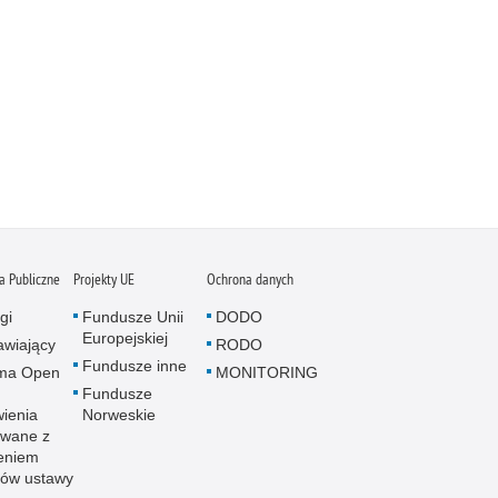
 Publiczne
Projekty UE
Ochrona danych
gi
Fundusze Unii
DODO
Europejskiej
wiający
RODO
Fundusze inne
rma Open
MONITORING
Fundusze
ienia
Norweskie
wane z
eniem
sów ustawy