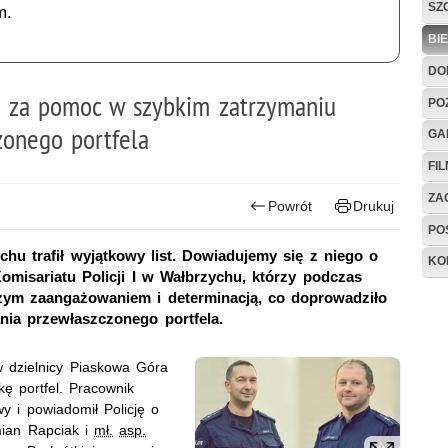
SZ
m.
BI
DO
h za pomoc w szybkim zatrzymaniu
PO
zonego portfela
GA
FI
ZAG
Powrót
Drukuj
PO
hu trafił wyjątkowy list. Dowiadujemy się z niego o
KO
misariatu Policji I w Wałbrzychu, którzy podczas
użym zaangażowaniem i determinacją, co doprowadziło
nia przewłaszczonego portfela.
w dzielnicy Piaskowa Góra
ę portfel. Pracownik
 i powiadomił Policję o
an Rapciak i
mł.
asp.