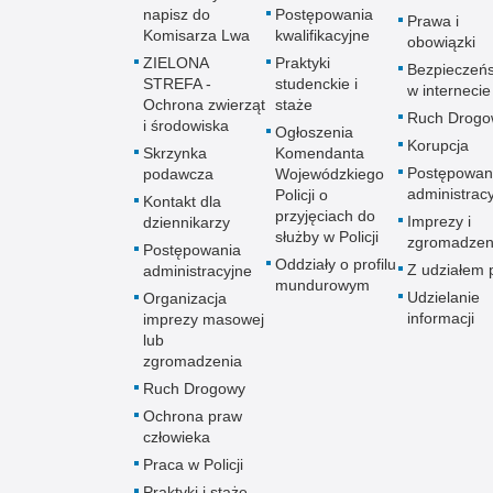
napisz do
Postępowania
Prawa i
Komisarza Lwa
kwalifikacyjne
obowiązki
ZIELONA
Praktyki
Bezpieczeń
STREFA -
studenckie i
w internecie
Ochrona zwierząt
staże
Ruch Drogo
i środowiska
Ogłoszenia
Korupcja
Skrzynka
Komendanta
Postępowan
podawcza
Wojewódzkiego
administrac
Policji o
Kontakt dla
przyjęciach do
Imprezy i
dziennikarzy
służby w Policji
zgromadzen
Postępowania
Oddziały o profilu
Z udziałem p
administracyjne
mundurowym
Udzielanie
Organizacja
informacji
imprezy masowej
lub
zgromadzenia
Ruch Drogowy
Ochrona praw
człowieka
Praca w Policji
Praktyki i staże