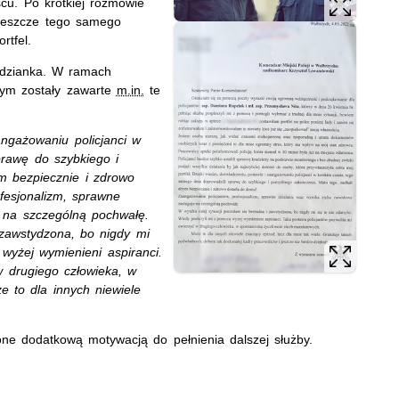
scu. Po krótkiej rozmowie
jeszcze tego samego
rtfel.
podzianka. W ramach
órym zostały zawarte
m.in.
te
angażowaniu policjanci w
prawę do szybkiego i
m bezpiecznie i zdrowo
fesjonalizm, sprawne
 na szczególną pochwałę.
 zawstydzona, bo nigdy mi
 wyżej wymienieni aspiranci.
w drugiego człowieka, w
 to dla innych niewiele
ne dodatkową motywacją do pełnienia dalszej służby.