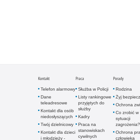
Kontakt
Praca
Porady
Telefon alarmowy
Służba w Policji
Rodzina
Dane
Listy rankingowe
Żyj bezpiec
teleadresowe
przyjętych do
Ochrona zwi
służby
Kontakt dla osób
Co zrobić w
niedosłyszących
Kadry
sytuacji
Twój dzielnicowy
Praca na
zagrożenia?
stanowiskach
Kontakt dla dzieci
Ochrona pr
cywilnych
i młodzieży -
człowieka