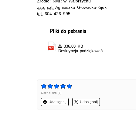
Źródło:
KMP
w Wałbrzychu
asp.
szt.
Agnieszka Głowacka-Kijek
tel.
604 426 995
Pliki do pobrania
336.03 KB
Deskrypcja podziękowań
Ocena: 5/5 (3)
Udostępnij
Udostępnij