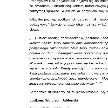
Przemysław Nita natychmiast pojawili się na miej
ze świadkami i okradzioną kobietą mundurowym 
zatrzymali sprawcę. Właścicielka odzyskała cały po
Kilka dni później, spotkała ich bardzo miał nies
podziękowań funkcjonariusze otrzymali list, w kt
słowa:
„
[
…
]
Dzięki wiedzy, doświadczeniu, postawie i za
krótkim czasie, tego samego dnia doprowadzili s
pomyślnego zakończenia. Mało tego, zadbali aby
dotarła do domu! Zaangażowanie policjantów, pro
działanie oraz wysoka etyka zawodowa zasługują
W wyniku całej sytuacji poczułam się bezradna i
się to nie zdarzyło. Wtedy posłużyli mi z pomocą
Taka postawa policjantów pozwoliła mi uw
ie
rzyć 
spontaniczną życzliwość służb mundurowych. Może
znaczący epizod, lecz dla mnie tak wiele
[...]
”.
Serdecznie dziękujemy za te słowa uznania. Są o
podkom.
Wojciech Jabłoński