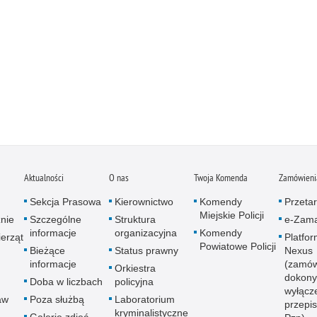
Aktualności
O nas
Twoja Komenda
Zamówienia
Sekcja Prasowa
Kierownictwo
Komendy
Przetar
Miejskie Policji
znie
Szczególne
Struktura
e-Zama
informacje
organizacyjna
Komendy
erząt
Platfo
Powiatowe Policji
Bieżące
Status prawny
Nexus
informacje
(zamów
Orkiestra
dokony
Doba w liczbach
policyjna
wyłącz
aw
Poza służbą
Laboratorium
przepi
kryminalistyczne