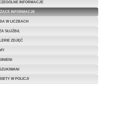
CZEGÓLNE INFORMACJE
EŻĄCE INFORMACJE
BA W LICZBACH
ZA SŁUŻBĄ
LERIE ZDJĘĆ
LMY
INIENI
SZUKIWANI
BIETY W POLICJI