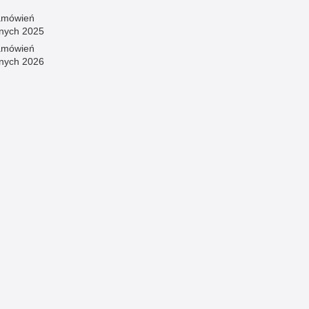
amówień
znych 2025
amówień
znych 2026