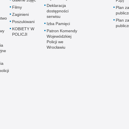
Galerie zdjęć
Pzp)
Deklaracja
Filmy
Plan z
dostępności
public
Zaginieni
serwisu
stwo
Plan z
Poszukiwani
Izba Pamięci
public
KOBIETY W
wy
Patron Komendy
POLICJI
Wojewódzkiej
Policji we
ia
Wrocławiu
yjne
ia
olicji