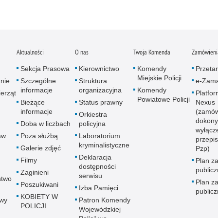
Aktualności
O nas
Twoja Komenda
Zamówienia
Sekcja Prasowa
Kierownictwo
Komendy
Przetar
Miejskie Policji
znie
Szczególne
Struktura
e-Zama
informacje
organizacyjna
Komendy
erząt
Platfo
Powiatowe Policji
Bieżące
Status prawny
Nexus
informacje
(zamów
Orkiestra
dokony
Doba w liczbach
policyjna
wyłącz
aw
Poza służbą
Laboratorium
przepi
kryminalistyczne
Galerie zdjęć
Pzp)
Deklaracja
Filmy
Plan z
dostępności
public
Zaginieni
serwisu
stwo
Plan z
Poszukiwani
Izba Pamięci
public
KOBIETY W
wy
Patron Komendy
POLICJI
Wojewódzkiej