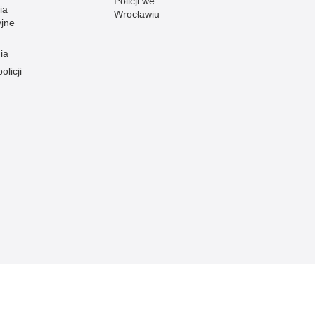
Policji we
ia
Wrocławiu
yjne
ia
olicji