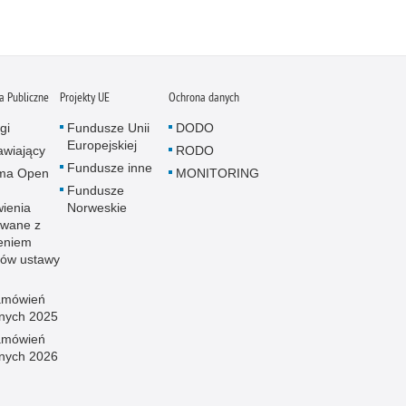
 Publiczne
Projekty UE
Ochrona danych
gi
Fundusze Unii
DODO
Europejskiej
wiający
RODO
Fundusze inne
rma Open
MONITORING
Fundusze
ienia
Norweskie
wane z
eniem
sów ustawy
amówień
znych 2025
amówień
znych 2026