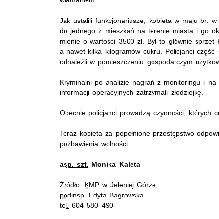
Jak ustalili funkcjonariusze, kobieta w maju br. 
do jednego z mieszkań na terenie miasta i go ok
mienie o wartości 3500 zł. Był to głównie sprzęt
a nawet kilka kilogramów cukru. Policjanci część
odnaleźli w pomieszczeniu gospodarczym użytkow
Kryminalni po analizie nagrań z monitoringu i n
informacji operacyjnych zatrzymali złodziejkę.
Obecnie policjanci prowadzą czynności, których c
Teraz kobieta za popełnione przestępstwo odpow
pozbawienia wolności.
asp. szt.
Monika Kaleta
Źródło:
KMP
w Jeleniej Górze
podinsp.
Edyta Bagrowska
tel.
604 580 490