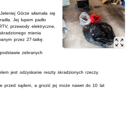
w Jeleniej Górze włamała się
radła. Jej łupem padło
 RTV, przewody elektryczne,
 skradzionego mienia
anym przez 27-latkę.
a podstawie zebranych
elem jest odzyskanie reszty skradzionych rzeczy.
ie przed sądem, a grozić jej może nawet do 10 lat