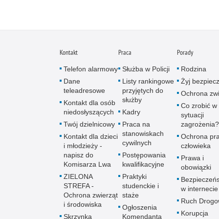
Kontakt
Praca
Porady
Telefon alarmowy
Służba w Policji
Rodzina
Dane
Listy rankingowe
Żyj bezpiec
teleadresowe
przyjętych do
Ochrona zwi
służby
Kontakt dla osób
Co zrobić w
niedosłyszących
Kadry
sytuacji
Twój dzielnicowy
Praca na
zagrożenia?
stanowiskach
Kontakt dla dzieci
Ochrona pr
cywilnych
i młodzieży -
człowieka
napisz do
Postępowania
Prawa i
Komisarza Lwa
kwalifikacyjne
obowiązki
ZIELONA
Praktyki
Bezpieczeń
STREFA -
studenckie i
w internecie
Ochrona zwierząt
staże
Ruch Drogo
i środowiska
Ogłoszenia
Korupcja
Skrzynka
Komendanta