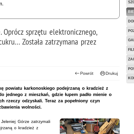
SZ
m.
BI
DO
. Oprócz sprzętu elektronicznego,
PO
cukru… Została zatrzymana przez
GA
FI
ZAG
PO
Powrót
Drukuj
KO
nkę powiatu karkonoskiego podejrzaną o kradzież z
do jednego z mieszkań, gdzie łupem padło mienie o
ych rzeczy odzyskali. Teraz za popełniony czyn
zbawienia wolności.
 Jeleniej Górze zatrzymali
jrzaną o kradzież z