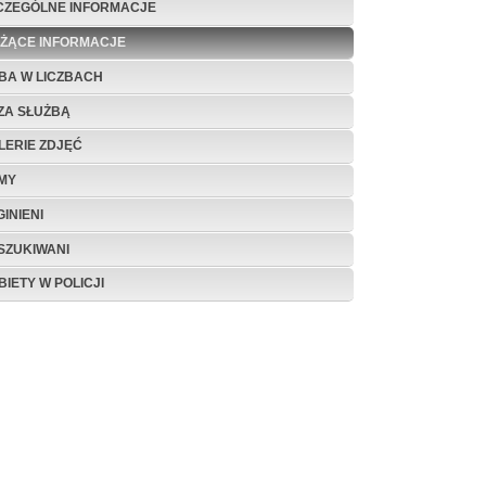
CZEGÓLNE INFORMACJE
EŻĄCE INFORMACJE
BA W LICZBACH
ZA SŁUŻBĄ
LERIE ZDJĘĆ
LMY
INIENI
SZUKIWANI
BIETY W POLICJI