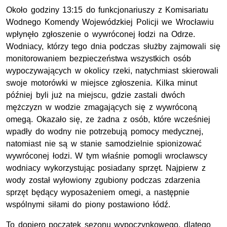
Około godziny 13:15 do funkcjonariuszy z Komisariatu
Wodnego Komendy Wojewódzkiej Policji we Wrocławiu
wpłynęło zgłoszenie o wywróconej łodzi na Odrze.
Wodniacy, którzy tego dnia podczas służby zajmowali się
monitorowaniem bezpieczeństwa wszystkich osób
wypoczywających w okolicy rzeki, natychmiast skierowali
swoje motorówki w miejsce zgłoszenia. Kilka minut
później byli już na miejscu, gdzie zastali dwóch
mężczyzn w wodzie zmagających się z wywróconą
omegą. Okazało się, ze żadna z osób, które wcześniej
wpadły do wodny nie potrzebują pomocy medycznej,
natomiast nie są w stanie samodzielnie spionizować
wywróconej łodzi. W tym właśnie pomogli wrocławscy
wodniacy wykorzystując posiadany sprzęt. Najpierw z
wody został wyłowiony zgubiony podczas zdarzenia
sprzęt będący wyposażeniem omegi, a następnie
wspólnymi siłami do piony postawiono łódź.
To dopiero początek sezonu wypoczynkowego, dlatego