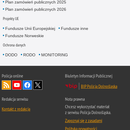
Plan zamówień publicznych 2025
Plan zamówień publicznych 2026
Projekty UE
Fundusze Unii Europejskiej
Fundusze inne
Fundusze Norweskie
Ochrona danych
DODO
RODO
MONITORING
Policja
online
Biuletyn Informacji Publicznej
BIP Policja Dolnośląska
Redakcja serwisu
Nota prawna
Chcesz wykorzystać materiał
Kontakt z redakcją
z serwisu Policja Dolnośląska.
Zapoznaj się z zasadami
Polityka prywatności