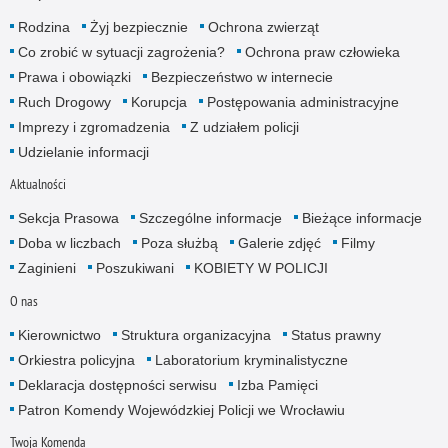
Rodzina
Żyj bezpiecznie
Ochrona zwierząt
Co zrobić w sytuacji zagrożenia?
Ochrona praw człowieka
Prawa i obowiązki
Bezpieczeństwo w internecie
Ruch Drogowy
Korupcja
Postępowania administracyjne
Imprezy i zgromadzenia
Z udziałem policji
Udzielanie informacji
Aktualności
Sekcja Prasowa
Szczególne informacje
Bieżące informacje
Doba w liczbach
Poza służbą
Galerie zdjęć
Filmy
Zaginieni
Poszukiwani
KOBIETY W POLICJI
O nas
Kierownictwo
Struktura organizacyjna
Status prawny
Orkiestra policyjna
Laboratorium kryminalistyczne
Deklaracja dostępności serwisu
Izba Pamięci
Patron Komendy Wojewódzkiej Policji we Wrocławiu
Twoja Komenda