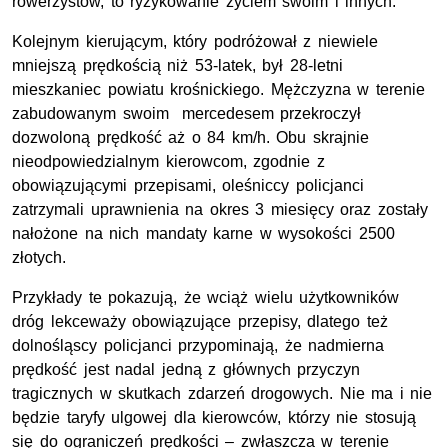
rowerzystów, to ryzykowanie życiem swoim i innych.
Kolejnym kierującym, który podróżował z niewiele
mniejszą prędkością niż 53-latek, był 28-letni
mieszkaniec powiatu krośnickiego. Mężczyzna w terenie
zabudowanym swoim mercedesem przekroczył
dozwoloną prędkość aż o 84 km/h. Obu skrajnie
nieodpowiedzialnym kierowcom, zgodnie z
obowiązującymi przepisami, oleśniccy policjanci
zatrzymali uprawnienia na okres 3 miesięcy oraz zostały
nałożone na nich mandaty karne w wysokości 2500
złotych.
Przykłady te pokazują, że wciąż wielu użytkowników
dróg lekceważy obowiązujące przepisy, dlatego też
dolnośląscy policjanci przypominają, że nadmierna
prędkość jest nadal jedną z głównych przyczyn
tragicznych w skutkach zdarzeń drogowych. Nie ma i nie
będzie taryfy ulgowej dla kierowców, którzy nie stosują
się do ograniczeń prędkości – zwłaszcza w terenie