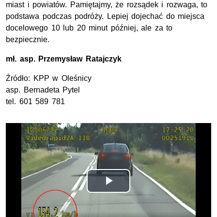
miast i powiatów. Pamiętajmy, że rozsądek i rozwaga, to
podstawa podczas podróży. Lepiej dojechać do miejsca
docelowego 10 lub 20 minut później, ale za to
bezpiecznie.
mł. asp.
Przemysław Ratajczyk
Źródło:
KPP
w Oleśnicy
asp.
Bernadeta Pytel
tel.
601 589 781
Opis filmu: Film
Odtwórz
wideo