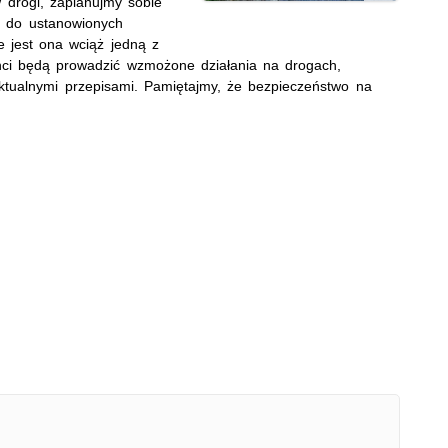
w drogi, zaplanujmy sobie
ę do ustanowionych
e jest ona wciąż jedną z
nci będą prowadzić wzmożone działania na drogach,
ktualnymi przepisami. Pamiętajmy, że bezpieczeństwo na