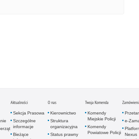
Aktualności
O nas
Twoja Komenda
Zamówienia
Sekcja Prasowa
Kierownictwo
Komendy
Przetar
Miejskie Policji
znie
Szczególne
Struktura
e-Zama
informacje
organizacyjna
Komendy
erząt
Platfo
Powiatowe Policji
Bieżące
Status prawny
Nexus