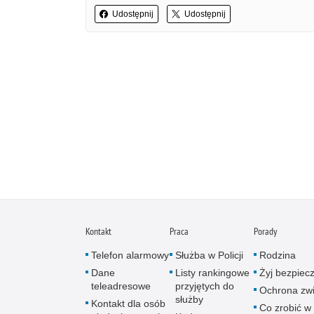
Udostępnij
Udostępnij
Kontakt
Praca
Porady
Telefon alarmowy
Służba w Policji
Rodzina
Dane
Listy rankingowe
Żyj bezpiec
teleadresowe
przyjętych do
Ochrona zwi
służby
Kontakt dla osób
Co zrobić w