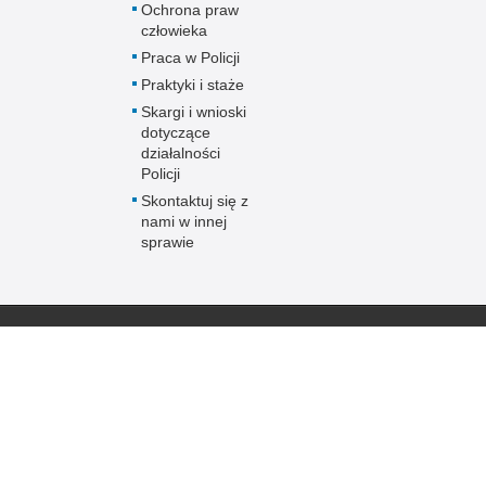
Ochrona praw
człowieka
Praca w Policji
Praktyki i staże
Skargi i wnioski
dotyczące
działalności
Policji
Skontaktuj się z
nami w innej
sprawie
Policja
online
Biuletyn Informacji
BIP Polic