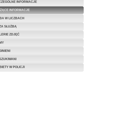
CZEGÓLNE INFORMACJE
EŻĄCE INFORMACJE
BA W LICZBACH
ZA SŁUŻBĄ
LERIE ZDJĘĆ
LMY
INIENI
SZUKIWANI
BIETY W POLICJI