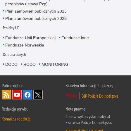
przepisów ustawy Pzp)
Plan zamówień publicznych 2025
Plan zamówień publicznych 2026
Projekty UE
Fundusze Unii Europejskiej
Fundusze inne
Fundusze Norweskie
Ochrona danych
DODO
RODO
MONITORING
Policja
online
Biuletyn Informacji Publicznej
BIP Policja Dolnośląska
Redakcja serwisu
Nota prawna
Chcesz wykorzystać materiał
Kontakt z redakcją
z serwisu Policja Dolnośląska.
Zapoznaj się z zasadami