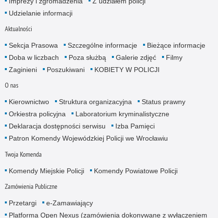
Imprezy i zgromadzenia
Z udziałem policji
Udzielanie informacji
Aktualności
Sekcja Prasowa
Szczególne informacje
Bieżące informacje
Doba w liczbach
Poza służbą
Galerie zdjęć
Filmy
Zaginieni
Poszukiwani
KOBIETY W POLICJI
O nas
Kierownictwo
Struktura organizacyjna
Status prawny
Orkiestra policyjna
Laboratorium kryminalistyczne
Deklaracja dostępności serwisu
Izba Pamięci
Patron Komendy Wojewódzkiej Policji we Wrocławiu
Twoja Komenda
Komendy Miejskie Policji
Komendy Powiatowe Policji
Zamówienia Publiczne
Przetargi
e-Zamawiający
Platforma Open Nexus (zamówienia dokonywane z wyłączeniem