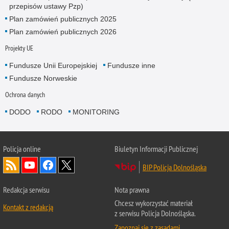
przepisów ustawy Pzp)
Plan zamówień publicznych 2025
Plan zamówień publicznych 2026
Projekty UE
Fundusze Unii Europejskiej
Fundusze inne
Fundusze Norweskie
Ochrona danych
DODO
RODO
MONITORING
Policja
online
Biuletyn Informacji Publicznej
BIP Policja Dolnośląska
Redakcja serwisu
Nota prawna
Chcesz wykorzystać materiał
Kontakt z redakcją
z serwisu Policja Dolnośląska.
Zapoznaj się z zasadami