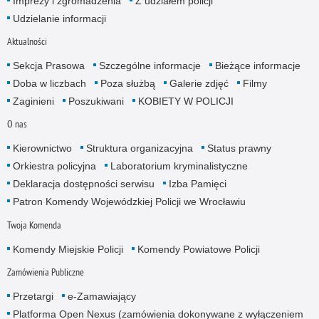
Imprezy i zgromadzenia
Z udziałem policji
Udzielanie informacji
Aktualności
Sekcja Prasowa
Szczególne informacje
Bieżące informacje
Doba w liczbach
Poza służbą
Galerie zdjęć
Filmy
Zaginieni
Poszukiwani
KOBIETY W POLICJI
O nas
Kierownictwo
Struktura organizacyjna
Status prawny
Orkiestra policyjna
Laboratorium kryminalistyczne
Deklaracja dostępności serwisu
Izba Pamięci
Patron Komendy Wojewódzkiej Policji we Wrocławiu
Twoja Komenda
Komendy Miejskie Policji
Komendy Powiatowe Policji
Zamówienia Publiczne
Przetargi
e-Zamawiający
Platforma Open Nexus (zamówienia dokonywane z wyłączeniem