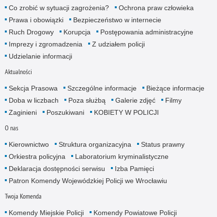
Co zrobić w sytuacji zagrożenia?
Ochrona praw człowieka
Prawa i obowiązki
Bezpieczeństwo w internecie
Ruch Drogowy
Korupcja
Postępowania administracyjne
Imprezy i zgromadzenia
Z udziałem policji
Udzielanie informacji
Aktualności
Sekcja Prasowa
Szczególne informacje
Bieżące informacje
Doba w liczbach
Poza służbą
Galerie zdjęć
Filmy
Zaginieni
Poszukiwani
KOBIETY W POLICJI
O nas
Kierownictwo
Struktura organizacyjna
Status prawny
Orkiestra policyjna
Laboratorium kryminalistyczne
Deklaracja dostępności serwisu
Izba Pamięci
Patron Komendy Wojewódzkiej Policji we Wrocławiu
Twoja Komenda
Komendy Miejskie Policji
Komendy Powiatowe Policji