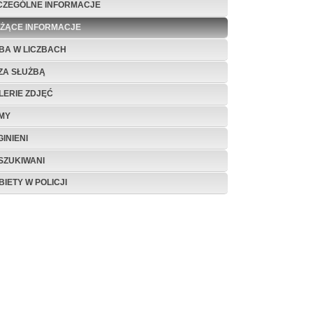
CZEGÓLNE INFORMACJE
EŻĄCE INFORMACJE
BA W LICZBACH
ZA SŁUŻBĄ
LERIE ZDJĘĆ
LMY
INIENI
SZUKIWANI
BIETY W POLICJI