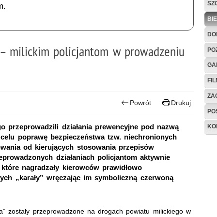
SZ
m.
BI
DO
” – milickim policjantom w prowadzeniu
PO
GA
FI
ZAG
Powrót
Drukuj
PO
o przeprowadzili działania prewencyjne pod nazwą
KO
 celu poprawę bezpieczeństwa tzw. niechronionych
ania od kierujących stosowania przepisów
zeprowadzonych działaniach policjantom aktywnie
 które nagradzały kierowców prawidłowo
rnych „karały” wręczając im symboliczną czerwoną
sta” zostały przeprowadzone na drogach powiatu milickiego w