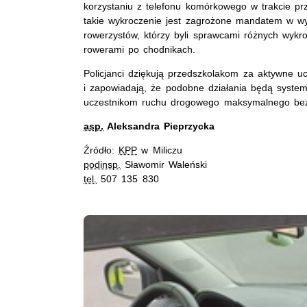
korzystaniu z telefonu komórkowego w trakcie pr
takie wykroczenie jest zagrożone mandatem w wys
rowerzystów, którzy byli sprawcami różnych wykr
rowerami po chodnikach.
Policjanci dziękują przedszkolakom za aktywne u
i zapowiadają, że podobne działania będą syste
uczestnikom ruchu drogowego maksymalnego bezp
asp.
Aleksandra Pieprzycka
Źródło:
KPP
w Miliczu
podinsp.
Sławomir Waleński
tel.
507 135 830