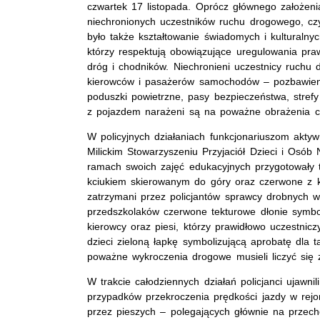
czwartek 17 listopada. Oprócz głównego założeni
niechronionych uczestników ruchu drogowego, czy
było także kształtowanie świadomych i kulturaln
którzy respektują obowiązujące uregulowania pra
dróg i chodników. Niechronieni uczestnicy ruch
kierowców i pasażerów samochodów – pozbawieni 
poduszki powietrzne, pasy bezpieczeństwa, strefy
z pojazdem narażeni są na poważne obrażenia ci
W policyjnych działaniach funkcjonariuszom aktyw
Milickim Stowarzyszeniu Przyjaciół Dzieci i Osó
ramach swoich zajęć edukacyjnych przygotowały t
kciukiem skierowanym do góry oraz czerwone z kc
zatrzymani przez policjantów sprawcy drobnych 
przedszkolaków czerwone tekturowe dłonie symbo
kierowcy oraz piesi, którzy prawidłowo uczestnic
dzieci zieloną łapkę symbolizującą aprobatę dla t
poważne wykroczenia drogowe musieli liczyć się
W trakcie całodziennych działań policjanci ujawn
przypadków przekroczenia prędkości jazdy w rejo
przez pieszych – polegających głównie na przec