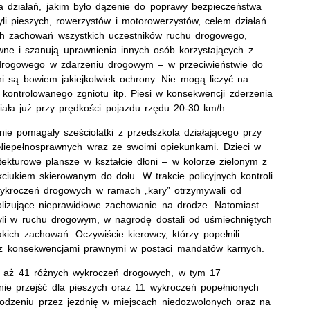
a działań, jakim było dążenie do poprawy bezpieczeństwa
li pieszych, rowerzystów i motorowerzystów, celem działań
ych zachowań wszystkich uczestników ruchu drogowego,
wne i szanują uprawnienia innych osób korzystających z
u drogowego w zdarzeniu drogowym – w przeciwieństwie do
są bowiem jakiejkolwiek ochrony. Nie mogą liczyć na
 kontrolowanego zgniotu itp. Piesi w konsekwencji zderzenia
ała już przy prędkości pojazdu rzędu 20-30 km/h.
nie pomagały sześciolatki z przedszkola działającego przy
b Niepełnosprawnych wraz ze swoimi opiekunkami. Dzieci w
ekturowe plansze w kształcie dłoni – w kolorze zielonym z
iukiem skierowanym do dołu. W trakcie policyjnych kontroli
wykroczeń drogowych w ramach „kary” otrzymywali od
lizujące nieprawidłowe zachowanie na drodze. Natomiast
zyli w ruchu drogowym, w nagrodę dostali od uśmiechniętych
akich zachowań. Oczywiście kierowcy, którzy popełnili
 z konsekwencjami prawnymi w postaci mandatów karnych.
ili aż 41 różnych wykroczeń drogowych, w tym 17
nie przejść dla pieszych oraz 11 wykroczeń popełnionych
hodzeniu przez jezdnię w miejscach niedozwolonych oraz na