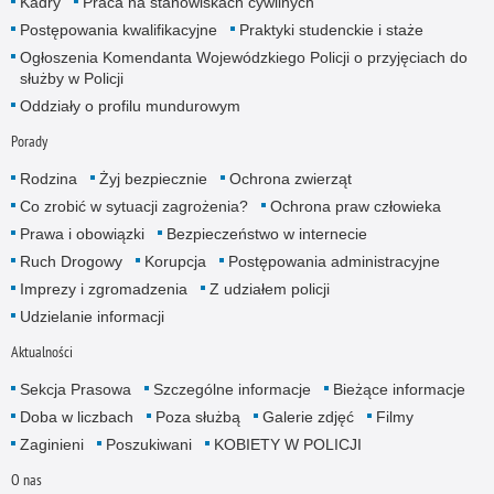
Kadry
Praca na stanowiskach cywilnych
Postępowania kwalifikacyjne
Praktyki studenckie i staże
Ogłoszenia Komendanta Wojewódzkiego Policji o przyjęciach do
służby w Policji
Oddziały o profilu mundurowym
Porady
Rodzina
Żyj bezpiecznie
Ochrona zwierząt
Co zrobić w sytuacji zagrożenia?
Ochrona praw człowieka
Prawa i obowiązki
Bezpieczeństwo w internecie
Ruch Drogowy
Korupcja
Postępowania administracyjne
Imprezy i zgromadzenia
Z udziałem policji
Udzielanie informacji
Aktualności
Sekcja Prasowa
Szczególne informacje
Bieżące informacje
Doba w liczbach
Poza służbą
Galerie zdjęć
Filmy
Zaginieni
Poszukiwani
KOBIETY W POLICJI
O nas