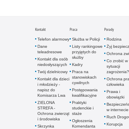
Kontakt
Praca
Porady
Telefon alarmowy
Służba w Policji
Rodzina
Dane
Listy rankingowe
Żyj bezpiec
teleadresowe
przyjętych do
Ochrona zwi
służby
Kontakt dla osób
Co zrobić w
niedosłyszących
Kadry
sytuacji
Twój dzielnicowy
Praca na
zagrożenia?
stanowiskach
Kontakt dla dzieci
Ochrona pr
cywilnych
i młodzieży -
człowieka
napisz do
Postępowania
Prawa i
Komisarza Lwa
kwalifikacyjne
obowiązki
ZIELONA
Praktyki
Bezpieczeń
STREFA -
studenckie i
w internecie
Ochrona zwierząt
staże
Ruch Drogo
i środowiska
Ogłoszenia
Korupcja
Skrzynka
Komendanta