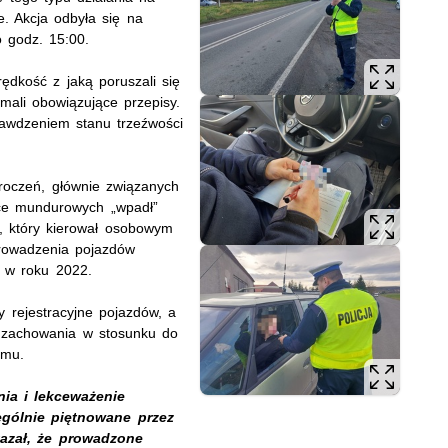
e. Akcja odbyła się na
o godz. 15:00.
ędkość z jaką poruszali się
mali obowiązujące przepisy.
rawdzeniem stanu trzeźwości
kroczeń, głównie związanych
ęce mundurowych „wpadł”
o, który kierował osobowym
owadzenia pojazdów
 w roku 2022.
 rejestracyjne pojazdów, a
e zachowania w stosunku do
emu.
ia i lekceważenie
gólnie piętnowane przez
kazał, że prowadzone