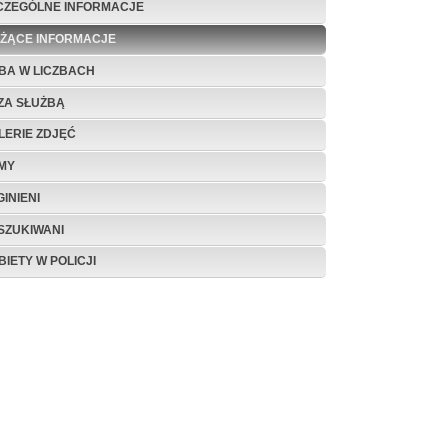
CZEGÓLNE INFORMACJE
EŻĄCE INFORMACJE
BA W LICZBACH
ZA SŁUŻBĄ
LERIE ZDJĘĆ
LMY
INIENI
SZUKIWANI
BIETY W POLICJI