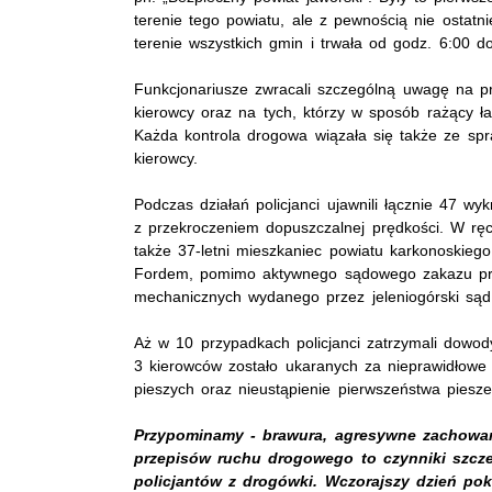
terenie tego powiatu, ale z pewnością nie ostatni
terenie wszystkich gmin i trwała od godz. 6:00 d
Funkcjonariusze zwracali szczególną uwagę na pr
kierowcy oraz na tych, którzy w sposób rażący ła
Każda kontrola drogowa wiązała się także ze sp
kierowcy.
Podczas działań policjanci ujawnili łącznie 47 wy
z przekroczeniem dopuszczalnej prędkości. W r
także 37-letni mieszkaniec powiatu karkonoskieg
Fordem, pomimo aktywnego sądowego zakazu pr
mechanicznych wydanego przez jeleniogórski sąd
Aż w 10 przypadkach policjanci zatrzymali dowody
3 kierowców zostało ukaranych za nieprawidłow
pieszych oraz nieustąpienie pierwszeństwa piesz
Przypominamy - brawura, agresywne zachowan
przepisów ruchu drogowego to czynniki szcze
policjantów z drogówki. Wczorajszy dzień po