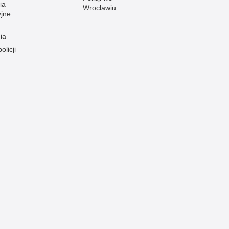
ia
Wrocławiu
yjne
ia
olicji