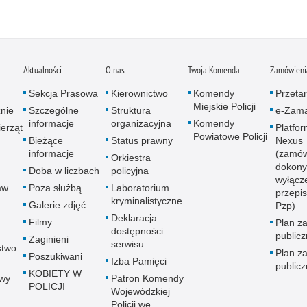
Aktualności
O nas
Twoja Komenda
Zamówienia
Sekcja Prasowa
Kierownictwo
Komendy
Przetar
Miejskie Policji
znie
Szczególne
Struktura
e-Zama
informacje
organizacyjna
Komendy
erząt
Platfo
Powiatowe Policji
Bieżące
Status prawny
Nexus
informacje
(zamów
Orkiestra
dokony
Doba w liczbach
policyjna
wyłącz
aw
Poza służbą
Laboratorium
przepi
kryminalistyczne
Galerie zdjęć
Pzp)
Deklaracja
Filmy
Plan z
dostępności
public
Zaginieni
serwisu
stwo
Plan z
Poszukiwani
Izba Pamięci
public
KOBIETY W
wy
Patron Komendy
POLICJI
Wojewódzkiej
Policji we