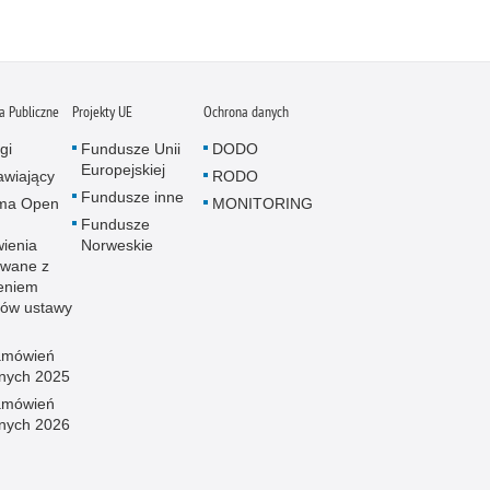
 Publiczne
Projekty UE
Ochrona danych
gi
Fundusze Unii
DODO
Europejskiej
wiający
RODO
Fundusze inne
rma Open
MONITORING
Fundusze
ienia
Norweskie
wane z
eniem
sów ustawy
amówień
znych 2025
amówień
znych 2026