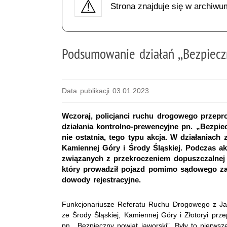
Strona znajduje się w archiwu
Podsumowanie działań ,,Bezpieczn
Data publikacji 03.01.2023
Wczoraj, policjanci ruchu drogowego przepr
działania kontrolno-prewencyjne pn. „Bezpiec
nie ostatnia, tego typu akcja. W działaniach 
Kamiennej Góry i Środy Śląskiej. Podczas ak
związanych z przekroczeniem dopuszczalnej p
który prowadził pojazd pomimo sądowego za
dowody rejestracyjne.
Funkcjonariusze Referatu Ruchu Drogowego z Jaw
ze Środy Śląskiej, Kamiennej Góry i Złotoryi prze
pn. „Bezpieczny powiat jaworski”. Były to pierwsz