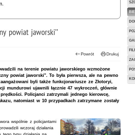
SZ
m.
BI
DO
y powiat jaworski’’
PO
GA
FI
Powrót
Drukuj
ZAG
owadzili na terenie powiatu jaworskiego wzmożone
PO
zny powiat jaworski’’. To była pierwsza, ale na pewno
KO
zaangażowani byli także funkcjonariusze ze Złotoryi,
cji mundurowi ujawnili łącznie 47 wykroczeń, głównie
rędkości. Policjanci zatrzymali jednego kierowcę,
kazu, natomiast w 10 przypadkach zatrzymane zostały
ora wspólnie z policjantami
prowadzili wczoraj działania
e tego typu działania na