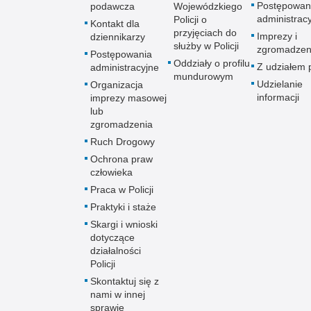
Postępowan
podawcza
Wojewódzkiego
administrac
Policji o
Kontakt dla
przyjęciach do
Imprezy i
dziennikarzy
służby w Policji
zgromadzen
Postępowania
Oddziały o profilu
Z udziałem p
administracyjne
mundurowym
Udzielanie
Organizacja
informacji
imprezy masowej
lub
zgromadzenia
Ruch Drogowy
Ochrona praw
człowieka
Praca w Policji
Praktyki i staże
Skargi i wnioski
dotyczące
działalności
Policji
Skontaktuj się z
nami w innej
sprawie