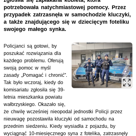
zgłosiła się zapłakana kobieta, która
potrzebowała natychmiastowej pomocy. Przez
przypadek zatrzasnęła w samochodzie kluczyki,
a także znajdującego się w dziecięcym foteliku
swojego małego synka.
Policjanci są gotowi, by
poszukać rozwiązania dla
każdego problemu. Oferują
swoją pomoc w myśl
zasady „Pomagać i chronić”.
Tak było wczoraj, kiedy do
komisariatu zgłosiła się 39-
letnia mieszkanka powiatu
wałbrzyskiego. Okazało się,
że chwilę wcześniej nieopodal jednostki Policji przez
nieuwagę pozostawiła kluczyki od samochodu na
przednim siedzeniu. Kiedy wysiadła z pojazdu, by
wyciągnąć 10-miesięcznego syna z fotelika, zatrzasnęły