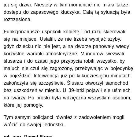
jej się drzwi. Niestety w tym momencie nie miała także
dostępu do zapasowego kluczyka. Całą tą sytuacją była
roztrzęsiona.
Funkcjonariusze uspokoili kobietę i od razu skierowali
się na miejsce. Ustalili, że nie trzeba wybijać szyby,
gdyż dziecku nic nie jest, a na dworze panowały wtedy
korzystne warunki atmosferyczne. Mundurowi wezwali
ślusarza i do czasu jego przybycia robili wszystko, by
maluch nie czuł się zagrożony, przebywając w pojedynkę
w pojeździe. Interwencja już po kilkudziesięciu minutach
zakończyła się szczęśliwie. Ślusarz otworzył samochód
bez uszkodzeń w mieniu. U 39-latki pojawił się uśmiech
na twarzy. Po prostu była wdzięczna wszystkim osobom,
które jej pomogły.
Tym samym policjanci również z zadowoleniem mogli
wrócić do swojej jednostki.
mł. asp.
Paweł Noga