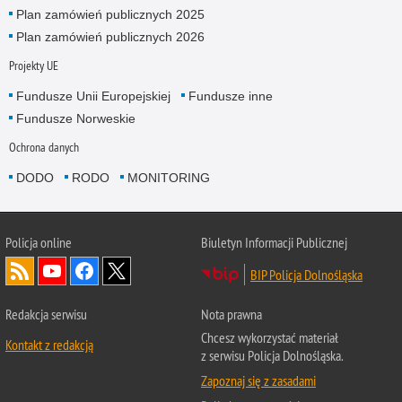
Plan zamówień publicznych 2025
Plan zamówień publicznych 2026
Projekty UE
Fundusze Unii Europejskiej
Fundusze inne
Fundusze Norweskie
Ochrona danych
DODO
RODO
MONITORING
Policja
online
Biuletyn Informacji Publicznej
BIP Policja Dolnośląska
Redakcja serwisu
Nota prawna
Chcesz wykorzystać materiał
Kontakt z redakcją
z serwisu Policja Dolnośląska.
Zapoznaj się z zasadami