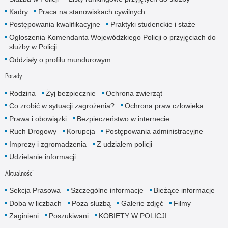
Kadry
Praca na stanowiskach cywilnych
Postępowania kwalifikacyjne
Praktyki studenckie i staże
Ogłoszenia Komendanta Wojewódzkiego Policji o przyjęciach do
służby w Policji
Oddziały o profilu mundurowym
Porady
Rodzina
Żyj bezpiecznie
Ochrona zwierząt
Co zrobić w sytuacji zagrożenia?
Ochrona praw człowieka
Prawa i obowiązki
Bezpieczeństwo w internecie
Ruch Drogowy
Korupcja
Postępowania administracyjne
Imprezy i zgromadzenia
Z udziałem policji
Udzielanie informacji
Aktualności
Sekcja Prasowa
Szczególne informacje
Bieżące informacje
Doba w liczbach
Poza służbą
Galerie zdjęć
Filmy
Zaginieni
Poszukiwani
KOBIETY W POLICJI