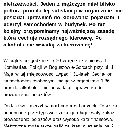
nietrzeźwości. Jeden z mężczyzn miał blisko
półtora promila tej substancji w organizmie, nie
posiadał uprawnień do kierowania pojazdami i
uderzył samochodem w budynek. Po raz
kolejny przypominamy najważniejszą zasadę,
która cechuje rozsądnego kierowcę. Po
alkoholu nie wsiadaj za kierownicę!
W piątek po godzinie 17:30 w ręce dzielnicowych
Komisariatu Policji w Boguszowie-Gorcach przy
ul.
1
Maja w tej miejscowości „wpadł” 31-latek. Jechał on
samochodem osobowym, mając w organizmie 1,36
promila alkoholu i nie posiadając uprawnień do
prowadzenia pojazdów.
Dodatkowo uderzył samochodem w budynek. Teraz za
popełnione przestępstwo czeka go długotrwały zakaz
prowadzenia pojazdów oraz wysoka kara finansowa.
Mężczyzna może także trafić za kraty więzienia na 2