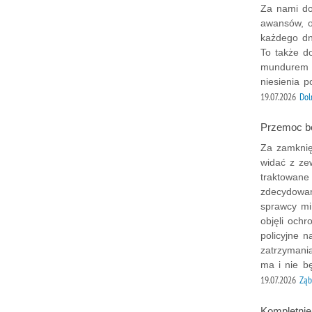
Za nami do
awansów, o
każdego dn
To także d
mundurem s
niesienia 
19.07.2026
Dol
Przemoc be
Za zamknię
widać z ze
traktowane
zdecydowan
sprawcy min
objęli och
policyjne n
zatrzymani
ma i nie bę
19.07.2026
Ząb
Kompletnie