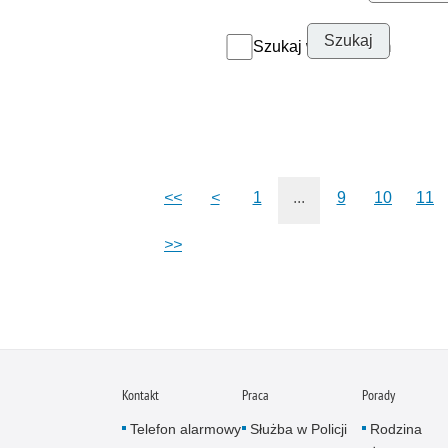
Szukaj w archiwum
<<
<
1
...
9
10
11
>>
Kontakt
Praca
Porady
Telefon alarmowy
Służba w Policji
Rodzina