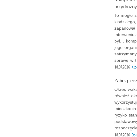
przydrożny
To mogło z
kłodzkiego
zapanował 
Interweniuj
był… kompl
jego organ
zatrzymany
sprawę w t
18.07.2026
Kło
Zabezpiecz
Okres waka
również ok
wykorzystu
mieszkania
ryzyko stan
podstawowy
rozpoczęci
18.07.2026
Dol