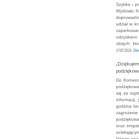
Szybka i p
Wydziału K
doprowadzi
udział w k
zaparkowan
odzyskano 
złotych, kt
17.07.2026
Oła
„Dziękujem
podziękowan
Do Komenda
podziękowa
się ze szpi
informacji,
godzina b
zagrożenie
podziękowan
oraz empat
uciekający
którym posz