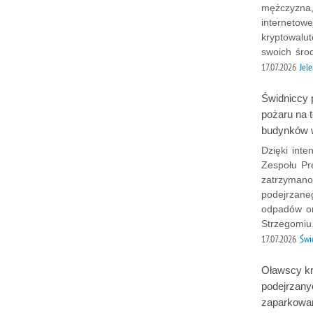
mężczyzna,
internetowe
kryptowalu
swoich środ
17.07.2026
Jel
Świdniccy 
pożaru na 
budynków 
Dzięki int
Zespołu Pre
zatrzymano
podejrzane
odpadów or
Strzegomiu
17.07.2026
Świ
Oławscy kr
podejrzany
zaparkowa