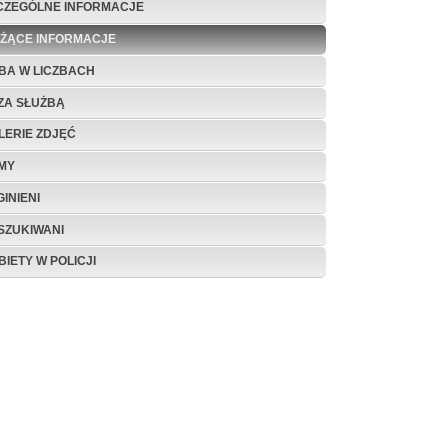
CZEGÓLNE INFORMACJE
EŻĄCE INFORMACJE
BA W LICZBACH
ZA SŁUŻBĄ
LERIE ZDJĘĆ
LMY
INIENI
SZUKIWANI
BIETY W POLICJI