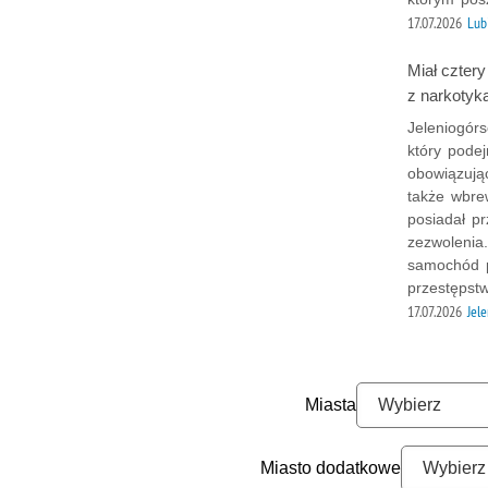
17.07.2026
Lub
Miał czter
z narkotyka
Jeleniogórs
który pode
obowiązują
także wbre
posiadał p
zezwolenia
samochód p
przestępst
17.07.2026
Jel
Miasta
Miasto dodatkowe