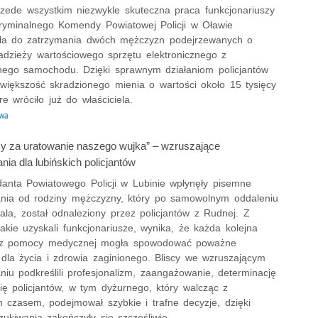
rzede wszystkim niezwykle skuteczna praca funkcjonariuszy
ryminalnego Komendy Powiatowej Policji w Oławie
ła do zatrzymania dwóch mężczyzn podejrzewanych o
radzieży wartościowego sprzętu elektronicznego z
ego samochodu. Dzięki sprawnym działaniom policjantów
większość skradzionego mienia o wartości około 15 tysięcy
óre wróciło już do właściciela.
wa
y za uratowanie naszego wujka” – wzruszające
ia dla lubińskich policjantów
nta Powiatowego Policji w Lubinie wpłynęły pisemne
nia od rodziny mężczyzny, który po samowolnym oddaleniu
tala, został odnaleziony przez policjantów z Rudnej. Z
 jakie uzyskali funkcjonariusze, wynika, że każda kolejna
ez pomocy medycznej mogła spowodować poważne
 dla życia i zdrowia zaginionego. Bliscy we wzruszającym
iu podkreślili profesjonalizm, zaangażowanie, determinację
ię policjantów, w tym dyżurnego, który walcząc z
m czasem, podejmował szybkie i trafne decyzje, dzięki
ukiwania zakończyły się szczęśliwie.