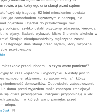
m rowie, a już kolejnego dnia stanął przed sądem
akończyć się tragedią. 62-letni mieszkaniec powiatu
, kierując samochodem ciężarowym z naczepą, nie
nad pojazdem i zjechał do przydrożnego rowu.
ący policjanci szybko ustalili przyczynę zdarzenia, kierowca
etnie pijany. Badanie wykazało blisko 3 promile alkoholu w
izmie! Skrajnie nieodpowiedzialny mężczyzna został
 i następnego dnia stanął przed sądem, który rozpoznał
rybie przyśpieszonym.
dzko
 mieszkanie przed urlopem – o czym warto pamiętać?
cyjny to czas wyjazdów i wypoczynku. Niestety jest to
res wzmożonej aktywności sprawców włamań, którzy
ją nieobecność domowników. Odpowiednie zabezpieczenie
 lub domu przed wyjazdem może znacząco zmniejszyć
ia się ofiarą przestępstwa. Policjanci przypominają o kilku
ch zasadach, o których warto pamiętać przed
em urlopu.
ny Śląsk