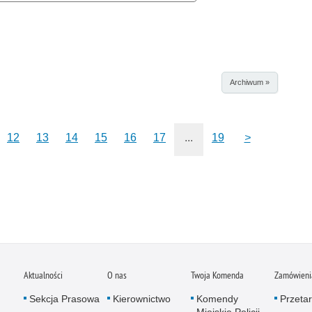
Archiwum »
12
13
14
15
16
17
...
19
>
Aktualności
O nas
Twoja Komenda
Zamówienia
Sekcja Prasowa
Kierownictwo
Komendy
Przetar