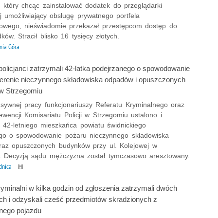
 który chcąc zainstalować dodatek do przeglądarki
j umożliwiający obsługę prywatnego portfela
towego, nieświadomie przekazał przestępcom dostęp do
ków. Stracił blisko 16 tysięcy złotych.
enia Góra
policjanci zatrzymali 42-latka podejrzanego o spowodowanie
terenie nieczynnego składowiska odpadów i opuszczonych
w Strzegomiu
ensywnej pracy funkcjonariuszy Referatu Kryminalnego oraz
wencji Komisariatu Policji w Strzegomiu ustalono i
 42-letniego mieszkańca powiatu świdnickiego
go o spowodowanie pożaru nieczynnego składowiska
az opuszczonych budynków przy ul. Kolejowej w
. Decyzją sądu mężczyzna został tymczasowo aresztowany.
dnica
yminalni w kilka godzin od zgłoszenia zatrzymali dwóch
ch i odzyskali cześć przedmiotów skradzionych z
nego pojazdu