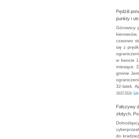
Pędzili po
punkty i ut
Górowscy p
kierowców,
czasowo st
się z pręd
ograniczen
w kwocie 1
miesiące. 
gminie Jem
ograniczen
32-latek. A
18.07.2026
Gór
Fałszywy do
złotych. Po
Dolnośląscy
cyberprzest
do kradzie