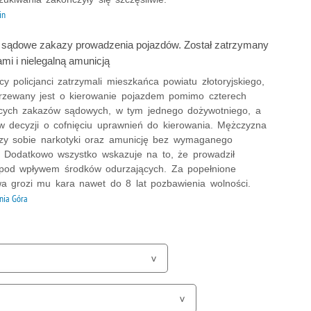
in
y sądowe zakazy prowadzenia pojazdów. Został zatrzymany
mi i nielegalną amunicją
cy policjanci zatrzymali mieszkańca powiatu złotoryjskiego,
jrzewany jest o kierowanie pojazdem pomimo czterech
cych zakazów sądowych, w tym jednego dożywotniego, a
w decyzji o cofnięciu uprawnień do kierowania. Mężczyzna
rzy sobie narkotyki oraz amunicję bez wymaganego
. Dodatkowo wszystko wskazuje na to, że prowadził
od wpływem środków odurzających. Za popełnione
wa grozi mu kara nawet do 8 lat pozbawienia wolności.
enia Góra