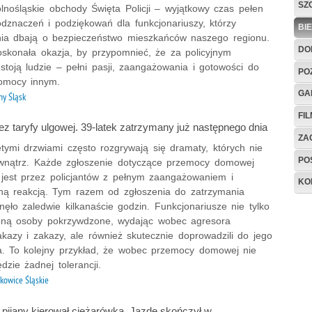
SZ
lnośląskie obchody Święta Policji – wyjątkowy czas pełen
dznaczeń i podziękowań dla funkcjonariuszy, którzy
BI
ia dbają o bezpieczeństwo mieszkańców naszego regionu.
DO
oskonała okazja, by przypomnieć, że za policyjnym
toją ludzie – pełni pasji, zaangażowania i gotowości do
PO
pomocy innym.
GA
ny Śląsk
FI
z taryfy ulgowej. 39-latek zatrzymany już następnego dnia
ZAG
tymi drzwiami często rozgrywają się dramaty, których nie
PO
wnątrz. Każde zgłoszenie dotyczące przemocy domowej
 jest przez policjantów z pełnym zaangażowaniem i
KO
ą reakcją. Tym razem od zgłoszenia do zatrzymania
ęło zaledwie kilkanaście godzin. Funkcjonariusze nie tylko
roną osoby pokrzywdzone, wydając wobec agresora
akazy i zakazy, ale również skutecznie doprowadzili do jego
a. To kolejny przykład, że wobec przemocy domowej nie
dzie żadnej tolerancji.
kowice Śląskie
 pijany kierował ciężarówką. Jazdę skończył w