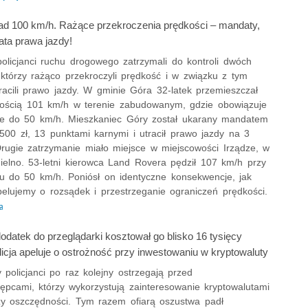
nad 100 km/h. Rażące przekroczenia prędkości – mandaty,
rata prawa jazdy!
olicjanci ruchu drogowego zatrzymali do kontroli dwóch
 którzy rażąco przekroczyli prędkość i w związku z tym
racili prawo jazdy. W gminie Góra 32-latek przemieszczał
kością 101 km/h w terenie zabudowanym, gdzie obowiązuje
ie do 50 km/h. Mieszkaniec Góry został ukarany mandatem
500 zł, 13 punktami karnymi i utracił prawo jazdy na 3
Drugie zatrzymanie miało miejsce w miejscowości Irządze, w
ielno. 53-letni kierowca Land Rovera pędził 107 km/h przy
iu do 50 km/h. Poniósł on identyczne konsekwencje, jak
pelujemy o rozsądek i przestrzeganie ograniczeń prędkości.
a
datek do przeglądarki kosztował go blisko 16 tysięcy
licja apeluje o ostrożność przy inwestowaniu w kryptowaluty
 policjanci po raz kolejny ostrzegają przed
ępcami, którzy wykorzystują zainteresowanie kryptowalutami
ży oszczędności. Tym razem ofiarą oszustwa padł