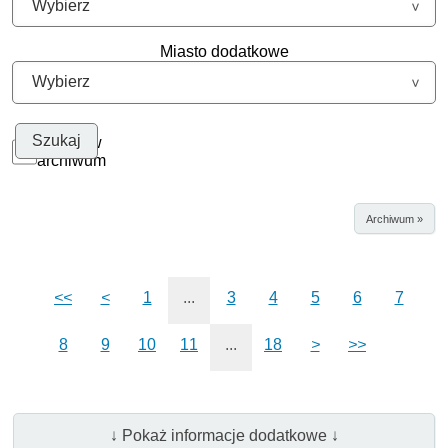
Miasto dodatkowe
Szukaj w
archiwum
Archiwum »
<<
<
1
...
3
4
5
6
7
8
9
10
11
...
18
>
>>
↓ Pokaż informacje dodatkowe ↓