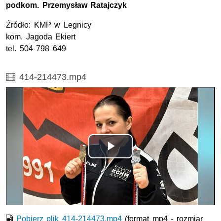
podkom.
Przemysław Ratajczyk
Źródło:
KMP
w Legnicy
kom.
Jagoda Ekiert
tel.
504 798 649
Film
414-214473.mp4
Opis filmu: Film
Odtwórz
wideo
Pobierz plik 414-214473.mp4
(format mp4 - rozmiar