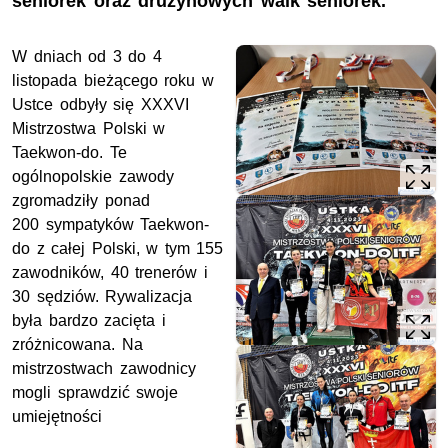
seniorek oraz drużynowych walk seniorek.
W dniach od 3 do 4
listopada bieżącego roku w
Ustce odbyły się XXXVI
Mistrzostwa Polski w
Taekwon-do. Te
ogólnopolskie zawody
zgromadziły ponad
200 sympatyków Taekwon-
do z całej Polski, w tym 155
zawodników, 40 trenerów i
30 sędziów. Rywalizacja
była bardzo zacięta i
zróżnicowana. Na
mistrzostwach zawodnicy
mogli sprawdzić swoje
umiejętności