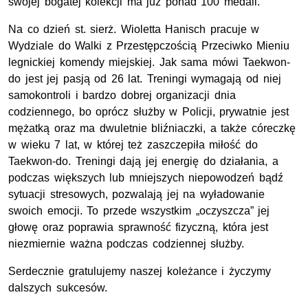
swojej bogatej kolekcji ma już ponad 100 medali.
Na co dzień
st. sierż.
Wioletta Hanisch pracuje w
Wydziale do Walki z Przestępczością Przeciwko Mieniu
legnickiej komendy miejskiej. Jak sama mówi Taekwon-
do jest jej pasją od 26 lat. Treningi wymagają od niej
samokontroli i bardzo dobrej organizacji dnia
codziennego, bo oprócz służby w Policji, prywatnie jest
mężatką oraz ma dwuletnie bliźniaczki, a także córeczkę
w wieku 7 lat, w której też zaszczepiła miłość do
Taekwon-do. Treningi dają jej energię do działania, a
podczas większych lub mniejszych niepowodzeń bądź
sytuacji stresowych, pozwalają jej na wyładowanie
swoich emocji. To przede wszystkim „oczyszcza” jej
głowę oraz poprawia sprawność fizyczną, która jest
niezmiernie ważna podczas codziennej służby.
Serdecznie gratulujemy naszej koleżance i życzymy
dalszych sukcesów.