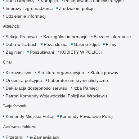
Ruch Drogowy
Korupcja
Postępowania administracyjne
Imprezy i zgromadzenia
Z udziałem policji
Udzielanie informacji
Aktualności
Sekcja Prasowa
Szczególne informacje
Bieżące informacje
Doba w liczbach
Poza służbą
Galerie zdjęć
Filmy
Zaginieni
Poszukiwani
KOBIETY W POLICJI
O nas
Kierownictwo
Struktura organizacyjna
Status prawny
Orkiestra policyjna
Laboratorium kryminalistyczne
Deklaracja dostępności serwisu
Izba Pamięci
Patron Komendy Wojewódzkiej Policji we Wrocławiu
Twoja Komenda
Komendy Miejskie Policji
Komendy Powiatowe Policji
Zamówienia Publiczne
Przetargi
e-Zamawiający