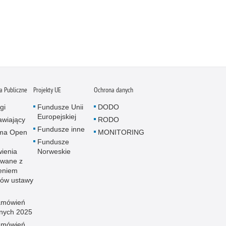
 Publiczne
Projekty UE
Ochrona danych
gi
Fundusze Unii
DODO
Europejskiej
wiający
RODO
Fundusze inne
rma Open
MONITORING
Fundusze
ienia
Norweskie
wane z
eniem
sów ustawy
amówień
znych 2025
amówień