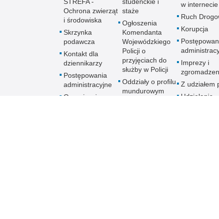
STREFA -
studenckie i
w internecie
Ochrona zwierząt
staże
Ruch Drogo
i środowiska
Ogłoszenia
Korupcja
Skrzynka
Komendanta
Postępowan
podawcza
Wojewódzkiego
administrac
Policji o
Kontakt dla
przyjęciach do
Imprezy i
dziennikarzy
służby w Policji
zgromadzen
Postępowania
Oddziały o profilu
Z udziałem p
administracyjne
mundurowym
Udzielanie
Organizacja
informacji
imprezy masowej
lub
zgromadzenia
Ruch Drogowy
Ochrona praw
człowieka
Praca w Policji
Praktyki i staże
Skargi i wnioski
dotyczące
działalności