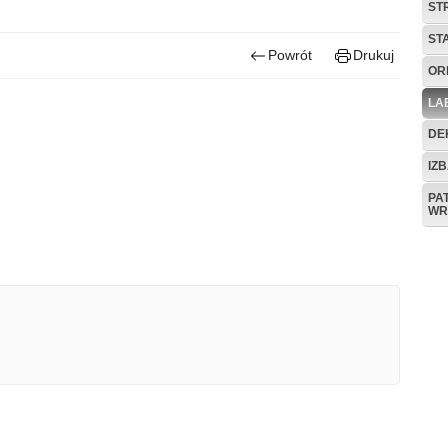
ST
ST
Powrót
Drukuj
OR
LA
DE
IZB
PA
WR