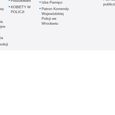
Poszukiwani
Izba Pamięci
public
KOBIETY W
wy
Patron Komendy
POLICJI
Wojewódzkiej
Policji we
ia
Wrocławiu
yjne
ia
olicji