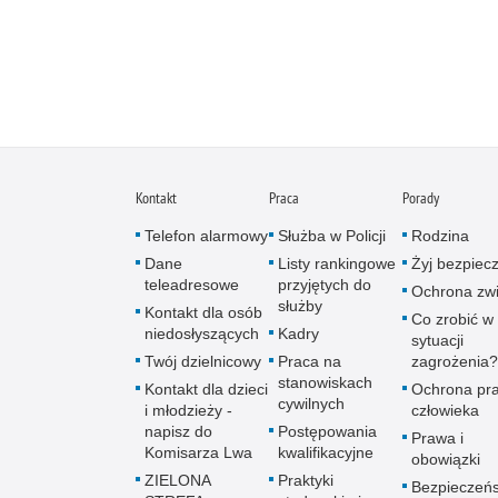
Kontakt
Praca
Porady
Telefon alarmowy
Służba w Policji
Rodzina
Dane
Listy rankingowe
Żyj bezpiec
teleadresowe
przyjętych do
Ochrona zwi
służby
Kontakt dla osób
Co zrobić w
niedosłyszących
Kadry
sytuacji
Twój dzielnicowy
Praca na
zagrożenia?
stanowiskach
Kontakt dla dzieci
Ochrona pr
cywilnych
i młodzieży -
człowieka
napisz do
Postępowania
Prawa i
Komisarza Lwa
kwalifikacyjne
obowiązki
ZIELONA
Praktyki
Bezpieczeń