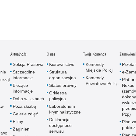
Aktualności
O nas
Twoja Komenda
Zamówienia
Sekcja Prasowa
Kierownictwo
Komendy
Przetar
Miejskie Policji
znie
Szczególne
Struktura
e-Zama
informacje
organizacyjna
Komendy
erząt
Platfo
Powiatowe Policji
Bieżące
Status prawny
Nexus
informacje
(zamów
Orkiestra
dokony
Doba w liczbach
policyjna
wyłącz
aw
Poza służbą
Laboratorium
przepi
kryminalistyczne
Galerie zdjęć
Pzp)
Deklaracja
Filmy
Plan z
dostępności
public
Zaginieni
serwisu
stwo
Plan z