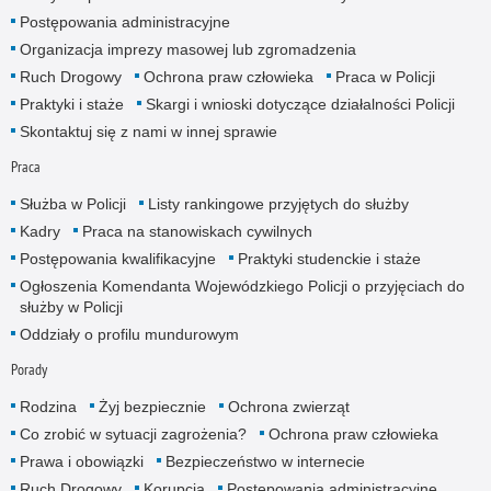
Postępowania administracyjne
Organizacja imprezy masowej lub zgromadzenia
Ruch Drogowy
Ochrona praw człowieka
Praca w Policji
Praktyki i staże
Skargi i wnioski dotyczące działalności Policji
Skontaktuj się z nami w innej sprawie
Praca
Służba w Policji
Listy rankingowe przyjętych do służby
Kadry
Praca na stanowiskach cywilnych
Postępowania kwalifikacyjne
Praktyki studenckie i staże
Ogłoszenia Komendanta Wojewódzkiego Policji o przyjęciach do
służby w Policji
Oddziały o profilu mundurowym
Porady
Rodzina
Żyj bezpiecznie
Ochrona zwierząt
Co zrobić w sytuacji zagrożenia?
Ochrona praw człowieka
Prawa i obowiązki
Bezpieczeństwo w internecie
Ruch Drogowy
Korupcja
Postępowania administracyjne