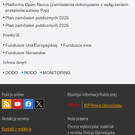
Platforma Open Nexus (zamówienia dokonywane z wyłączeniem
przepisów ustawy Pzp)
Plan zamówień publicznych 2025
Plan zamówień publicznych 2026
Projekty UE
Fundusze Unii Europejskiej
Fundusze inne
Fundusze Norweskie
Ochrona danych
DODO
RODO
MONITORING
Policja
online
Biuletyn Informacji Publicznej
BIP Policja Dolnośląska
Redakcja serwisu
Nota prawna
Chcesz wykorzystać materiał
Kontakt z redakcją
z serwisu Policja Dolnośląska.