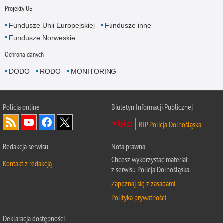
Projekty UE
Fundusze Unii Europejskiej
Fundusze inne
Fundusze Norweskie
Ochrona danych
DODO
RODO
MONITORING
Policja
online
Biuletyn Informacji Publicznej
BIP Policja Dolnośląska
Redakcja serwisu
Nota prawna
Chcesz wykorzystać materiał
Kontakt z redakcją
z serwisu Policja Dolnośląska.
Zapoznaj się z zasadami
Polityka prywatności
Deklaracja dostępności