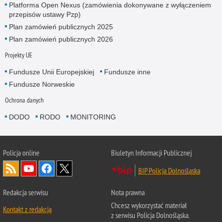
Platforma Open Nexus (zamówienia dokonywane z wyłączeniem
przepisów ustawy Pzp)
Plan zamówień publicznych 2025
Plan zamówień publicznych 2026
Projekty UE
Fundusze Unii Europejskiej
Fundusze inne
Fundusze Norweskie
Ochrona danych
DODO
RODO
MONITORING
Policja
online
Biuletyn Informacji Publicznej
BIP Policja Dolnośląska
Redakcja serwisu
Nota prawna
Chcesz wykorzystać materiał
Kontakt z redakcją
z serwisu Policja Dolnośląska.