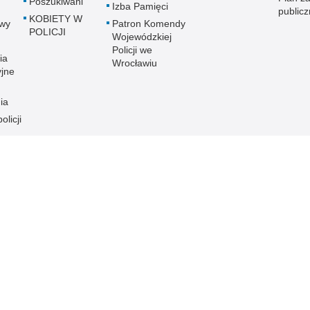
Poszukiwani
Izba Pamięci
public
KOBIETY W
wy
Patron Komendy
POLICJI
Wojewódzkiej
Policji we
ia
Wrocławiu
yjne
ia
olicji