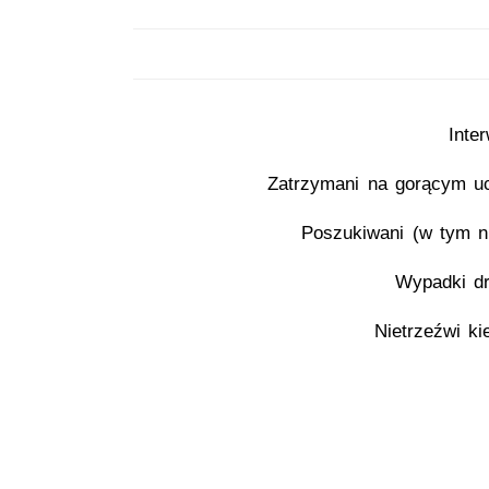
Inte
Zatrzymani na gorącym u
Poszukiwani (w tym ni
Wypadki d
Nietrzeźwi ki