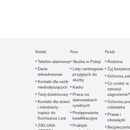
Kontakt
Praca
Porady
Telefon alarmowy
Służba w Policji
Rodzina
Dane
Listy rankingowe
Żyj bezpiec
teleadresowe
przyjętych do
Ochrona zwi
służby
Kontakt dla osób
Co zrobić w
niedosłyszących
Kadry
sytuacji
Twój dzielnicowy
Praca na
zagrożenia?
stanowiskach
Kontakt dla dzieci
Ochrona pr
cywilnych
i młodzieży -
człowieka
napisz do
Postępowania
Prawa i
Komisarza Lwa
kwalifikacyjne
obowiązki
ZIELONA
Praktyki
Bezpieczeń