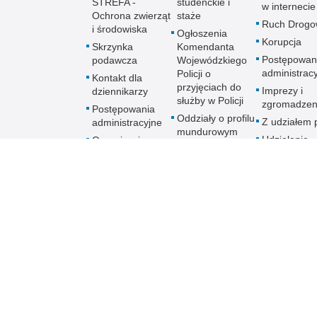
STREFA -
studenckie i
w internecie
Ochrona zwierząt
staże
Ruch Drogo
i środowiska
Ogłoszenia
Korupcja
Skrzynka
Komendanta
Postępowan
podawcza
Wojewódzkiego
administrac
Policji o
Kontakt dla
przyjęciach do
Imprezy i
dziennikarzy
służby w Policji
zgromadzen
Postępowania
Oddziały o profilu
Z udziałem p
administracyjne
mundurowym
Udzielanie
Organizacja
informacji
imprezy masowej
lub
zgromadzenia
Ruch Drogowy
Ochrona praw
człowieka
Praca w Policji
Praktyki i staże
Skargi i wnioski
dotyczące
działalności