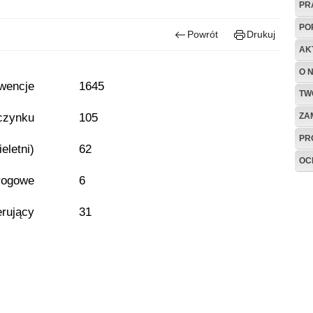
PR
PO
Powrót
Drukuj
AK
O 
rwencje
1645
TW
czynku
105
ZA
PR
eletni)
62
OC
rogowe
6
erujący
31