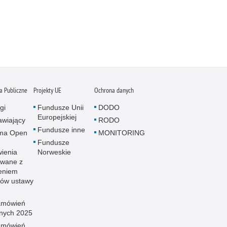
 Publiczne
Projekty UE
Ochrona danych
gi
Fundusze Unii
DODO
Europejskiej
wiający
RODO
Fundusze inne
rma Open
MONITORING
Fundusze
ienia
Norweskie
wane z
eniem
sów ustawy
amówień
znych 2025
amówień