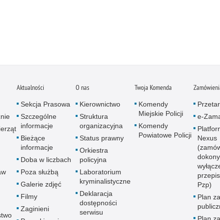
Aktualności
O nas
Twoja Komenda
Zamówienia
Sekcja Prasowa
Kierownictwo
Komendy
Przetar
Miejskie Policji
znie
Szczególne
Struktura
e-Zama
informacje
organizacyjna
Komendy
erząt
Platfo
Powiatowe Policji
Bieżące
Status prawny
Nexus
informacje
(zamów
Orkiestra
dokony
Doba w liczbach
policyjna
wyłącz
aw
Poza służbą
Laboratorium
przepi
kryminalistyczne
Galerie zdjęć
Pzp)
Deklaracja
Filmy
Plan z
dostępności
public
Zaginieni
serwisu
stwo
Plan z